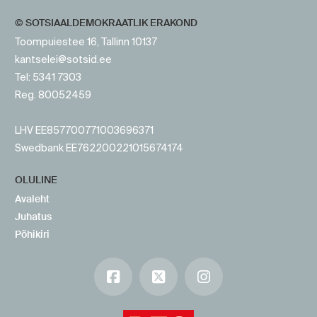
© SOTSIAALDEMOKRAATLIK ERAKOND
Toompuiestee 16, Tallinn 10137
kantselei@sotsid.ee
Tel: 5341 7303
Reg. 80052459
LHV EE857700771003696371
Swedbank EE762200221015674174
OLULINE
Avaleht
Juhatus
Põhikiri
Facebook
X
Instagram