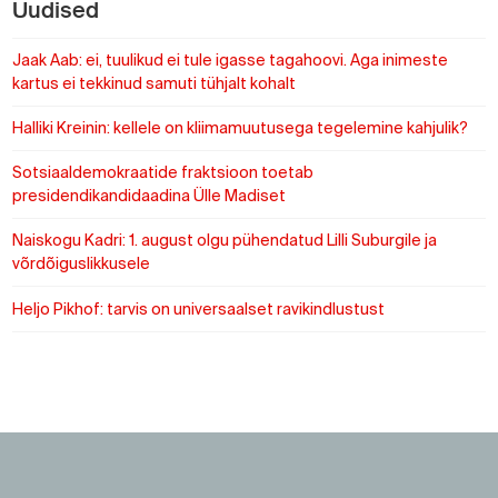
Uudised
Jaak Aab: ei, tuulikud ei tule igasse tagahoovi. Aga inimeste
kartus ei tekkinud samuti tühjalt kohalt
Halliki Kreinin: kellele on kliimamuutusega tegelemine kahjulik?
Sotsiaaldemokraatide fraktsioon toetab
presidendikandidaadina Ülle Madiset
Naiskogu Kadri: 1. august olgu pühendatud Lilli Suburgile ja
võrdõiguslikkusele
Heljo Pikhof: tarvis on universaalset ravikindlustust
https://www.sotsid.ee/
https://www.sotsid.ee/