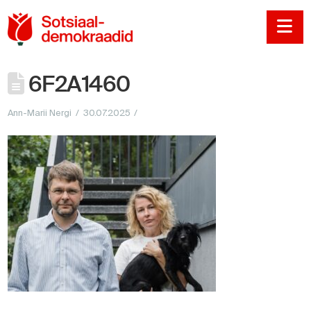
Sotsiaaldemokraadi
Na
6F2A1460
Ann-Marii Nergi
30.07.2025