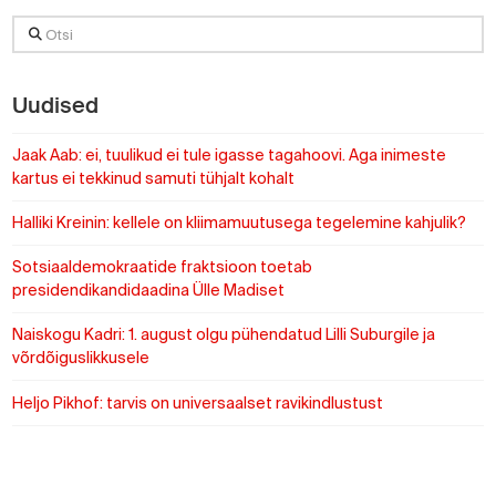
Otsi
Uudised
Jaak Aab: ei, tuulikud ei tule igasse tagahoovi. Aga inimeste
kartus ei tekkinud samuti tühjalt kohalt
Halliki Kreinin: kellele on kliimamuutusega tegelemine kahjulik?
Sotsiaaldemokraatide fraktsioon toetab
presidendikandidaadina Ülle Madiset
Naiskogu Kadri: 1. august olgu pühendatud Lilli Suburgile ja
võrdõiguslikkusele
Heljo Pikhof: tarvis on universaalset ravikindlustust
https://www.sotsid.ee/