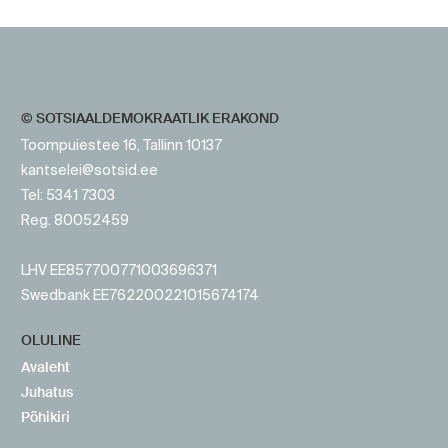
https://www.sotsid.ee/
© SOTSIAALDEMOKRAATLIK ERAKOND
Toompuiestee 16, Tallinn 10137
kantselei@sotsid.ee
Tel: 5341 7303
Reg. 80052459
LHV EE857700771003696371
Swedbank EE762200221015674174
OLULINE
Avaleht
Juhatus
Põhikiri