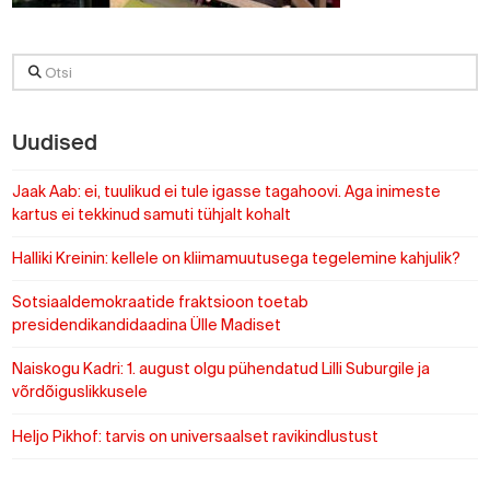
Otsi
Uudised
Jaak Aab: ei, tuulikud ei tule igasse tagahoovi. Aga inimeste
kartus ei tekkinud samuti tühjalt kohalt
Halliki Kreinin: kellele on kliimamuutusega tegelemine kahjulik?
Sotsiaaldemokraatide fraktsioon toetab
presidendikandidaadina Ülle Madiset
Naiskogu Kadri: 1. august olgu pühendatud Lilli Suburgile ja
võrdõiguslikkusele
Heljo Pikhof: tarvis on universaalset ravikindlustust