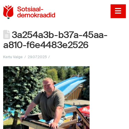
Sotsiaaldemokraadi
Na
3a254a3b-b37a-45aa-
a810-f6e4483e2526
Kertu Valge
29.07.2025