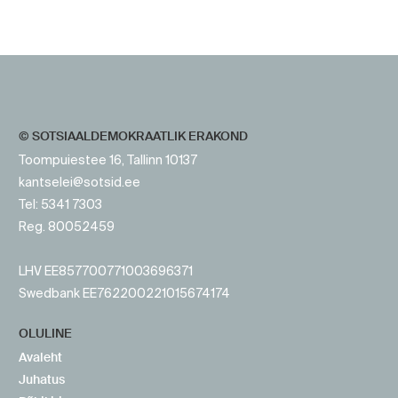
https://www.sotsid.ee/
https://www.sotsid.ee/
© SOTSIAALDEMOKRAATLIK ERAKOND
Toompuiestee 16, Tallinn 10137
kantselei@sotsid.ee
Tel: 5341 7303
Reg. 80052459
LHV EE857700771003696371
Swedbank EE762200221015674174
OLULINE
Avaleht
Juhatus