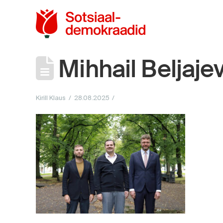
Sotsiaaldemokra
Mihhail Beljaje
Kirill Klaus
28.08.2025