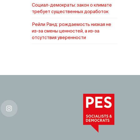
Социал-демократы: закон о климате
требует существенных доработок
Рейли Ранд: рождаемость низкая не
из-за смены ценностей, а из-за
отсутствия уверенности
k
Instagram