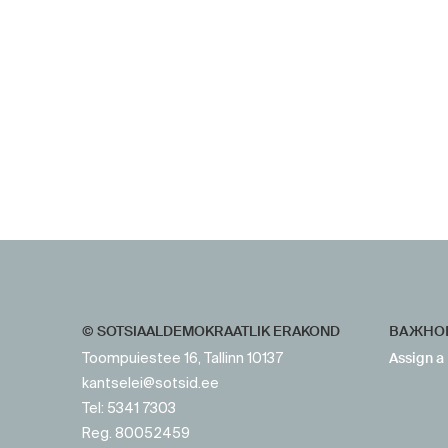
https://www.sotsid.ee/ru/
https://www.sotsid.ee/
© SOTSIAALDEMOKRAATLIK ERAKOND
ВАЖНО
Assign a
Toompuiestee 16, Tallinn 10137
kantselei@sotsid.ee
Tel: 5341 7303
Reg. 80052459