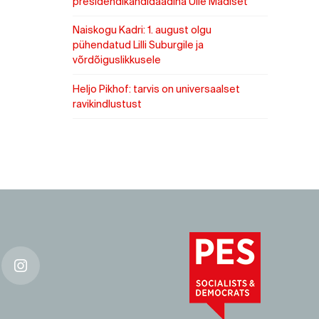
presidendikandidaadina Ülle Madiset
Naiskogu Kadri: 1. august olgu
pühendatud Lilli Suburgile ja
võrdõiguslikkusele
Heljo Pikhof: tarvis on universaalset
ravikindlustust
k
Instagram