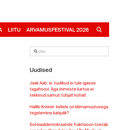
A
LIITU
ARVAMUSFESTIVAL 2026
RUS
Otsi
Uudised
Jaak Aab: ei, tuulikud ei tule igasse
tagahoovi. Aga inimeste kartus ei
tekkinud samuti tühjalt kohalt
Halliki Kreinin: kellele on kliimamuutusega
tegelemine kahjulik?
Sotsiaaldemokraatide fraktsioon toetab