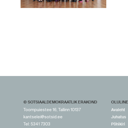
https://www.sotsid.ee/
https://www.sotsid.ee/
© SOTSIAALDEMOKRAATLIK ERAKOND
OLULIN
Avaleht
Toompuiestee 16, Tallinn 10137
Juhatus
kantselei@sotsid.ee
Põhikiri
Tel: 5341 7303