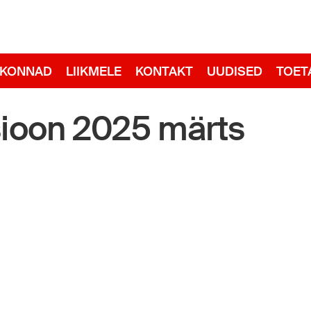
adid
RKONNAD
LIIKMELE
KONTAKT
UUDISED
TOET
sioon 2025 märts