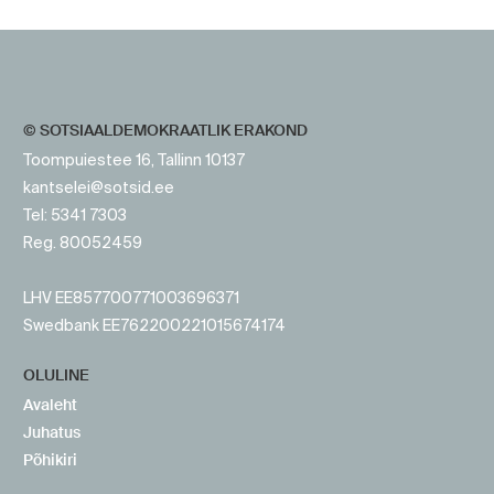
https://www.sotsid.ee/
© SOTSIAALDEMOKRAATLIK ERAKOND
Toompuiestee 16, Tallinn 10137
kantselei@sotsid.ee
Tel: 5341 7303
Reg. 80052459
LHV EE857700771003696371
Swedbank EE762200221015674174
OLULINE
Avaleht
Juhatus
Põhikiri