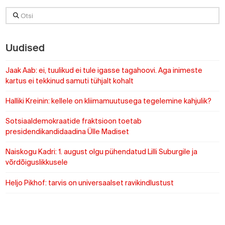
Otsi
Uudised
Jaak Aab: ei, tuulikud ei tule igasse tagahoovi. Aga inimeste
kartus ei tekkinud samuti tühjalt kohalt
Halliki Kreinin: kellele on kliimamuutusega tegelemine kahjulik?
Sotsiaaldemokraatide fraktsioon toetab
presidendikandidaadina Ülle Madiset
Naiskogu Kadri: 1. august olgu pühendatud Lilli Suburgile ja
võrdõiguslikkusele
Heljo Pikhof: tarvis on universaalset ravikindlustust
https://www.sotsid.ee/