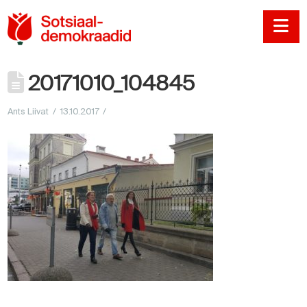
Sotsiaaldemokraadi
Na
20171010_104845
Ants Liivat
13.10.2017