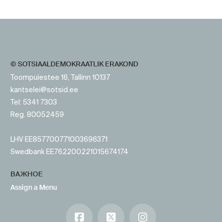
https://www.sotsid.ee/ru/
https://www.sotsid.ee/
© SOTSIAALDEMOKRAATLIK ERAKOND
Toompuiestee 16, Tallinn 10137
kantselei@sotsid.ee
Tel: 5341 7303
Reg. 80052459
LHV EE857700771003696371
Swedbank EE762200221015674174
ВАЖНОЕ
Assign a Menu