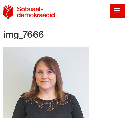
Sotsiaaldemokraadi
Na
img_7666