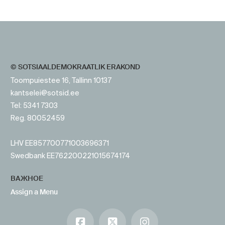
https://www.sotsid.ee/ru/
https://www.sotsid.ee/
© SOTSIAALDEMOKRAATLIK ERAKOND
Toompuiestee 16, Tallinn 10137
kantselei@sotsid.ee
Tel: 5341 7303
Reg. 80052459
LHV EE857700771003696371
Swedbank EE762200221015674174
ВАЖНОЕ
Assign a Menu