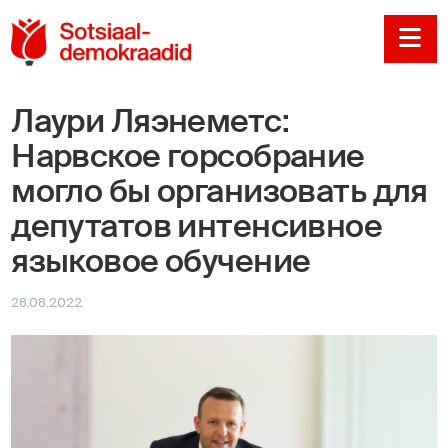
Sotsiaaldemokraadi
Na
Лаури Ляэнеметс:
Нарвское горсобрание
могло бы организовать для
депутатов интенсивное
языковое обучение
28.08.2022