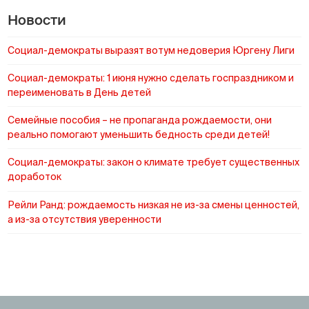
Новости
Социал-демократы выразят вотум недоверия Юргену Лиги
Социал-демократы: 1 июня нужно сделать госпраздником и
переименовать в День детей
Cемейные пособия – не пропаганда рождаемости, они
реально помогают уменьшить бедность среди детей!
Социал-демократы: закон о климате требует существенных
доработок
Рейли Ранд: рождаемость низкая не из-за смены ценностей,
а из-за отсутствия уверенности
https://www.sotsid.ee/ru/
https://www.sotsid.ee/