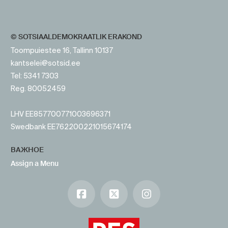
© SOTSIAALDEMOKRAATLIK ERAKOND
Toompuiestee 16, Tallinn 10137
kantselei@sotsid.ee
Tel: 5341 7303
Reg. 80052459
LHV EE857700771003696371
Swedbank EE762200221015674174
ВАЖНОЕ
Assign a Menu
Facebook
X
Instagram