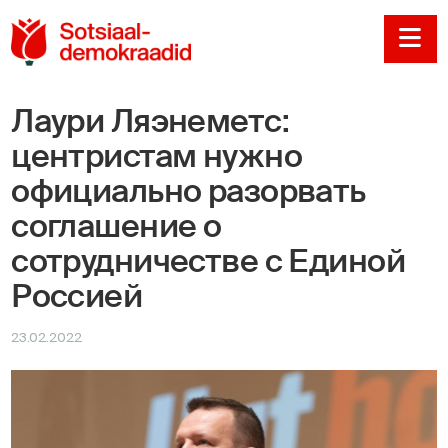
Sotsiaaldemokraadi
Na
Лаури Ляэнеметс:
центристам нужно
официально разорвать
соглашение о
сотрудничестве с Единой
Россией
23.02.2022