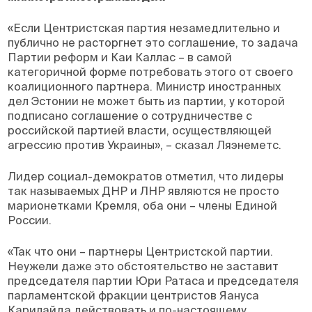
«Если Центристская партия незамедлительно и
публично не расторгнет это соглашение, то задача
Партии реформ и Каи Каллас – в самой
категоричной форме потребовать этого от своего
коалиционного партнера. Министр иностранных
дел Эстонии не может быть из партии, у которой
подписано соглашение о сотрудничестве с
российской партией власти, осуществляющей
агрессию против Украины», – сказал Ляэнеметс.
Лидер социал-демократов отметил, что лидеры
так называемых ДНР и ЛНР являются не просто
марионетками Кремля, оба они – члены Единой
России.
«Так что они – партнеры Центристской партии.
Неужели даже это обстоятельство не заставит
председателя партии Юри Ратаса и председателя
парламентской фракции центристов Яануса
Карилайда действовать и по-настоящему