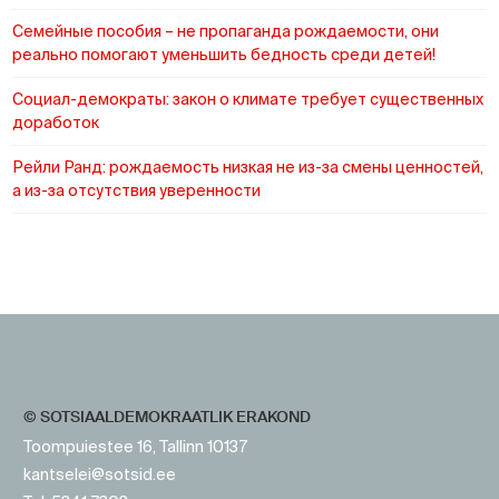
Cемейные пособия – не пропаганда рождаемости, они
реально помогают уменьшить бедность среди детей!
Социал-демократы: закон о климате требует существенных
доработок
Рейли Ранд: рождаемость низкая не из-за смены ценностей,
а из-за отсутствия уверенности
https://www.sotsid.ee/ru/
https://www.sotsid.ee/
© SOTSIAALDEMOKRAATLIK ERAKOND
Toompuiestee 16, Tallinn 10137
kantselei@sotsid.ee