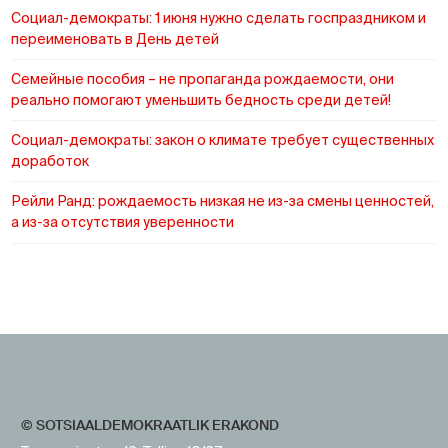
Социал-демократы: 1 июня нужно сделать госпраздником и
переименовать в День детей
Cемейные пособия – не пропаганда рождаемости, они
реально помогают уменьшить бедность среди детей!
Социал-демократы: закон о климате требует существенных
доработок
Рейли Ранд: рождаемость низкая не из-за смены ценностей,
а из-за отсутствия уверенности
https://www.sotsid.ee/ru/
https://www.sotsid.ee/
© SOTSIAALDEMOKRAATLIK ERAKOND