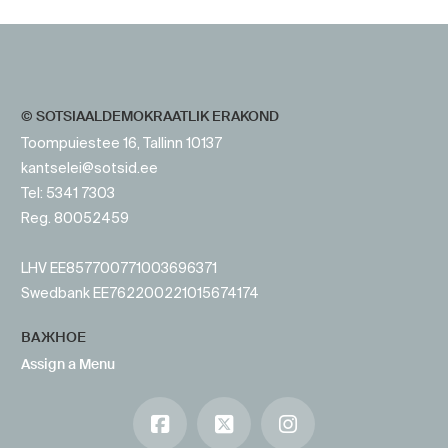
https://www.sotsid.ee/
© SOTSIAALDEMOKRAATLIK ERAKOND
Toompuiestee 16, Tallinn 10137
kantselei@sotsid.ee
Tel: 5341 7303
Reg. 80052459
LHV EE857700771003696371
Swedbank EE762200221015674174
ВАЖНОЕ
Assign a Menu