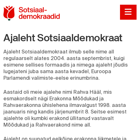
Sotsiaaldemokraadi
Na
Ajaleht Sotsiaaldemokraat
Ajaleht Sotsiaaldemokraat ilmub selle nime all
regulaarselt alates 2004. aasta septembrist, kuigi
esimene sellises formaadis ja nimega ajaleht jõudis
lugejateni juba sama aasta kevadel, Euroopa
Parlamendi valimiste-eelse erinumbrina.
Aastaid oli meie ajalehe nimi Rahva Hääl, mis
esmakordselt nägi Erakonna Mõõdukad ja
Rahvaerakonna ühislehena ilmavalgust 1998. aasta
jaanuaris ning kandis järjenumbrit 8. Seitse esimest
ajalehte oli kumbki erakond üllitanud vastavalt
Mõõdukad ja Rahvaerakond nime all.
Ajaleht on suunatud eelkõige erakonna liikmetele ja