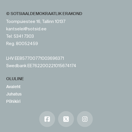
© SOTSIAALDEMOKRAATLIK ERAKOND
Toompuiestee 16, Tallinn 10137
kantselei@sotsid.ee
Tel: 5341 7303
Reg. 80052459
LHV EE857700771003696371
Swedbank EE762200221015674174
OLULINE
Avaleht
Juhatus
Põhikiri