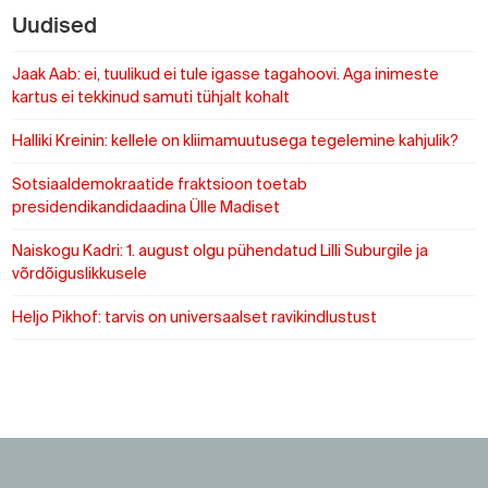
Uudised
Jaak Aab: ei, tuulikud ei tule igasse tagahoovi. Aga inimeste
kartus ei tekkinud samuti tühjalt kohalt
Halliki Kreinin: kellele on kliimamuutusega tegelemine kahjulik?
Sotsiaaldemokraatide fraktsioon toetab
presidendikandidaadina Ülle Madiset
Naiskogu Kadri: 1. august olgu pühendatud Lilli Suburgile ja
võrdõiguslikkusele
Heljo Pikhof: tarvis on universaalset ravikindlustust
https://www.sotsid.ee/
https://www.sotsid.ee/