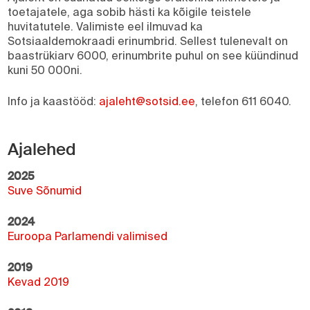
toetajatele, aga sobib hästi ka kõigile teistele
huvitatutele. Valimiste eel ilmuvad ka
Sotsiaaldemokraadi erinumbrid. Sellest tulenevalt on
baastrükiarv 6000, erinumbrite puhul on see küündinud
kuni 50 000ni.
Info ja kaastööd:
ajaleht@sotsid.ee
, telefon 611 6040.
Ajalehed
2025
Suve Sõnumid
2024
Euroopa Parlamendi valimised
2019
Kevad 2019