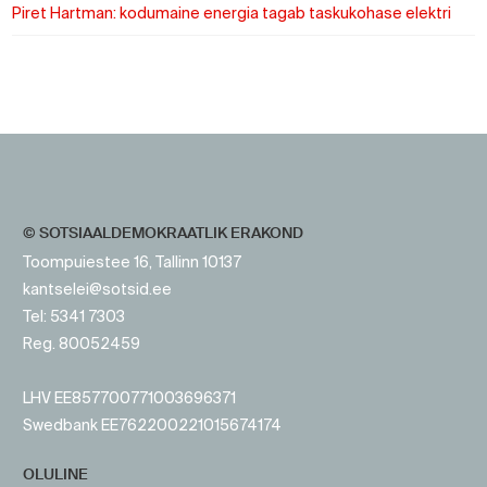
Piret Hartman: kodumaine energia tagab taskukohase elektri
https://www.sotsid.ee/
https://www.sotsid.ee/
© SOTSIAALDEMOKRAATLIK ERAKOND
Toompuiestee 16, Tallinn 10137
kantselei@sotsid.ee
Tel: 5341 7303
Reg. 80052459
LHV EE857700771003696371
Swedbank EE762200221015674174
OLULINE