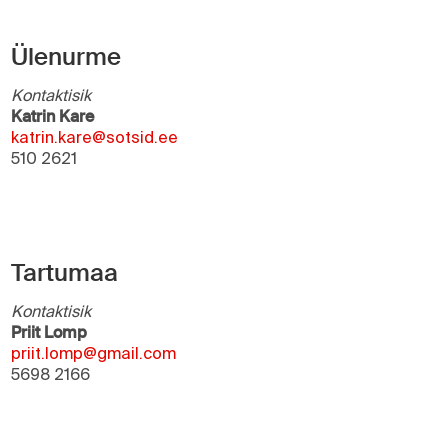
Ülenurme
Kontaktisik
Katrin Kare
katrin.kare@sotsid.ee
510 2621
Tartumaa
Kontaktisik
Priit Lomp
priit.lomp@gmail.com
5698 2166