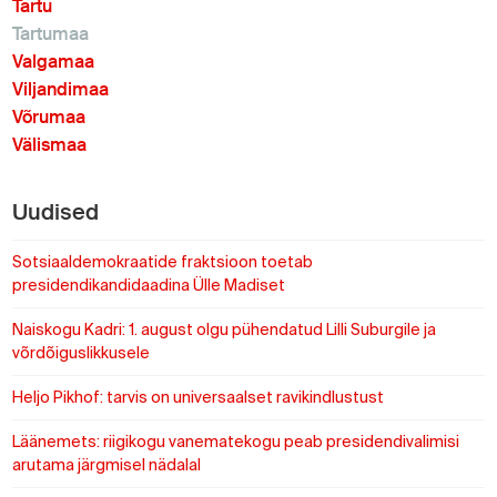
Tartu
Tartumaa
Valgamaa
Viljandimaa
Võrumaa
Välismaa
Uudised
Sotsiaaldemokraatide fraktsioon toetab
presidendikandidaadina Ülle Madiset
Naiskogu Kadri: 1. august olgu pühendatud Lilli Suburgile ja
võrdõiguslikkusele
Heljo Pikhof: tarvis on universaalset ravikindlustust
Läänemets: riigikogu vanematekogu peab presidendivalimisi
arutama järgmisel nädalal