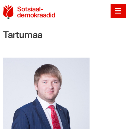
Sotsiaaldemokraadi
Na
Tartumaa