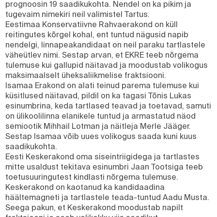
prognoosin 19 saadikukohta. Nendel on ka pikim ja
tugevaim nimekiri neil valimistel Tartus.
Eestimaa Konservatiivne Rahvaerakond on küll
reitingutes kõrgel kohal, ent tuntud nägusid napib
nendelgi, linnapeakandidaat on neil paraku tartlastele
väheütlev nimi. Sestap arvan, et EKRE teeb nõrgema
tulemuse kui gallupid näitavad ja moodustab volikogus
maksimaalselt üheksaliikmelise fraktsiooni.
Isamaa Erakond on alati teinud parema tulemuse kui
küsitlused näitavad, pildil on ka tagasi Tõnis Lukas
esinumbrina, keda tartlased teavad ja toetavad, samuti
on ülikoolilinna elanikele tuntud ja armastatud näod
semiootik Mihhail Lotman ja näitleja Merle Jääger.
Sestap Isamaa võib uues volikogus saada kuni kuus
saadikukohta.
Eesti Keskerakond oma siseintriigidega ja tartlastes
mitte usaldust tekitava esinumbri Jaan Tootsiga teeb
toetusuuringutest kindlasti nõrgema tulemuse.
Keskerakond on kaotanud ka kandidaadina
häältemagneti ja tartlastele teada-tuntud Aadu Musta.
Seega pakun, et Keskerakond moodustab napilt