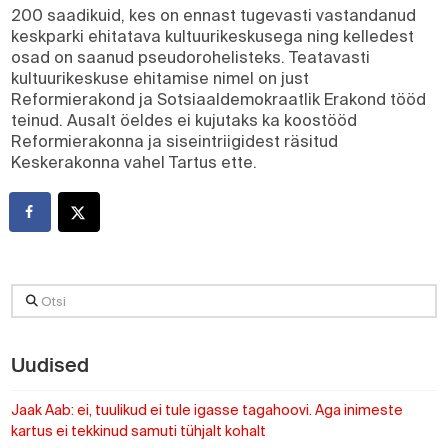
200 saadikuid, kes on ennast tugevasti vastandanud
keskparki ehitatava kultuurikeskusega ning kelledest
osad on saanud pseudorohelisteks. Teatavasti
kultuurikeskuse ehitamise nimel on just
Reformierakond ja Sotsiaaldemokraatlik Erakond tööd
teinud. Ausalt öeldes ei kujutaks ka koostööd
Reformierakonna ja siseintriigidest räsitud
Keskerakonna vahel Tartus ette.
Otsi
Uudised
Jaak Aab: ei, tuulikud ei tule igasse tagahoovi. Aga inimeste
kartus ei tekkinud samuti tühjalt kohalt