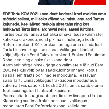
SDE Tartu KOV 2021 kandidaat Anders Urbel avaldas oma
mõtteid sellest, milliseks võivad valimistulemused Tartus
kujuneda, kes jäävad raekoja ukse taha ning kes
hakkavad Tartu linna järgneval neljal aastal juhtima.
Tartus osaleb tänavu kohaliku omavalitsuse valimistel
kaheksa erakonda, neist pikima nimekirjaga Eesti
Reformierakond. Kõik erakonnad aga oma esindatust
Tartu Linnavolikogusse ei saa. Volikogust kindlad
väljajääjad on Eesti Tulevikuerakond, Erakond Eestimaa
Rohelised ning ainuke üksikkandidaat.
Äärmiselt nõrga nimekirjaga on valimistele läinud Eesti
200, kes küll võib paar saadikukohta linnavolikogus
saada, ent fraktsiooni nad ei moodusta. Teatavasti
saab Tartu Linnavolikogus fraktsiooni moodustada
vähemalt viis saadikut. Eesti 200 tulemus saab olema
toetusuuringutest tuntavalt kasinam.
Parima häältesaagi saab ametis olev linnapea Urmas
Klaas ning suurima fraktsiooni uues volikogus
moodustab Eesti Reformierakond, kellele ma