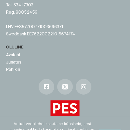
Tel: 5341 7303
Reg. 80052459
LHV EE857700771003696371
Swedbank EE762200221015674174
OLULINE
Avaleht
Juhatus
Põhikiri
Facebook
X
Instagram
Antud veebilehel kasutame küpsiseid, sest
soovime pakkuda kasutajale parimat veebilehe