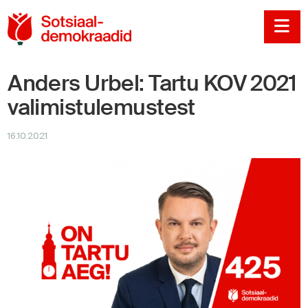
Sotsiaaldemokraadi
Na
Anders Urbel: Tartu KOV 2021
valimistulemustest
16.10.2021