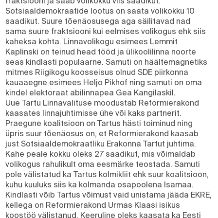
fraktsiooni ja saab volikokku viis saadikut.
Sotsiaaldemokraatide lootus on saata volikokku 10
saadikut. Suure tõenäosusega aga säilitavad nad
sama suure fraktsiooni kui eelmises volikogus ehk siis
kaheksa kohta. Linnavolikogu esimees Lemmit
Kaplinski on teinud head tööd ja ülikoolilinna noorte
seas kindlasti populaarne. Samuti on häältemagnetiks
mitmes Riigikogu koosseisus olnud SDE piirkonna
kauaaegne esimees Heljo Pikhof ning samuti on oma
kindel elektoraat abilinnapea Gea Kangilaskil.
Uue Tartu Linnavalituse moodustab Reformierakond
kaasates linnajuhtimisse ühe või kaks partnerit.
Praegune koalitsioon on Tartus hästi toiminud ning
üpris suur tõenäosus on, et Reformierakond kaasab
just Sotsiaaldemokraatliku Erakonna Tartut juhtima.
Kahe peale kokku oleks 27 saadikut, mis võimaldab
volikogus rahulikult oma eesmärke teostada. Samuti
pole välistatud ka Tartus kolmikliit ehk suur koalitsioon,
kuhu kuuluks siis ka kolmanda osapoolena Isamaa.
Kindlasti võib Tartus võimust vaid unistama jääda EKRE,
kellega on Reformierakond Urmas Klaasi isikus
koostöö välistanud. Keeruline oleks kaasata ka Eesti