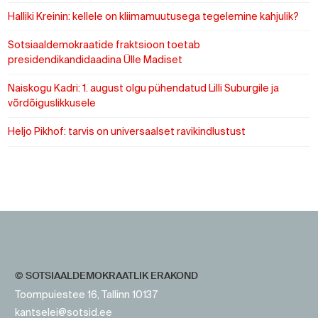
Halliki Kreinin: kellele on kliimamuutusega tegelemine kahjulik?
Sotsiaaldemokraatide fraktsioon toetab
presidendikandidaadina Ülle Madiset
Naiskogu Kadri: 1. august olgu pühendatud Lilli Suburgile ja
võrdõiguslikkusele
Heljo Pikhof: tarvis on universaalset ravikindlustust
https://www.sotsid.ee/
https://www.sotsid.ee/
© SOTSIAALDEMOKRAATLIK ERAKOND
Toompuiestee 16, Tallinn 10137
kantselei@sotsid.ee