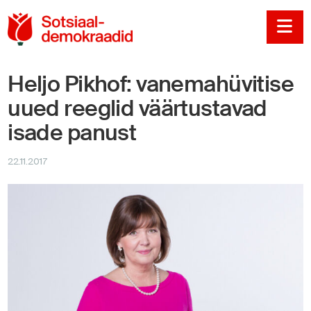
Sotsiaaldemokraadi
Na
Heljo Pikhof: vanemahüvitise
uued reeglid väärtustavad
isade panust
22.11.2017