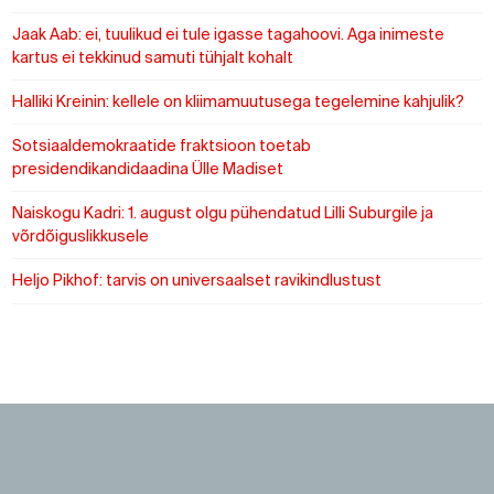
Jaak Aab: ei, tuulikud ei tule igasse tagahoovi. Aga inimeste
kartus ei tekkinud samuti tühjalt kohalt
Halliki Kreinin: kellele on kliimamuutusega tegelemine kahjulik?
Sotsiaaldemokraatide fraktsioon toetab
presidendikandidaadina Ülle Madiset
Naiskogu Kadri: 1. august olgu pühendatud Lilli Suburgile ja
võrdõiguslikkusele
Heljo Pikhof: tarvis on universaalset ravikindlustust
https://www.sotsid.ee/
https://www.sotsid.ee/