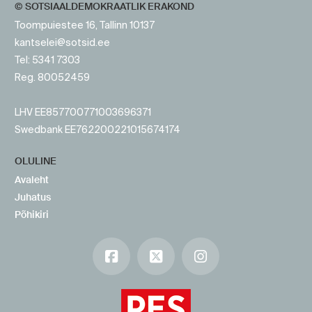
© SOTSIAALDEMOKRAATLIK ERAKOND
Toompuiestee 16, Tallinn 10137
kantselei@sotsid.ee
Tel: 5341 7303
Reg. 80052459
LHV EE857700771003696371
Swedbank EE762200221015674174
OLULINE
Avaleht
Juhatus
Põhikiri
Facebook
X
Instagram