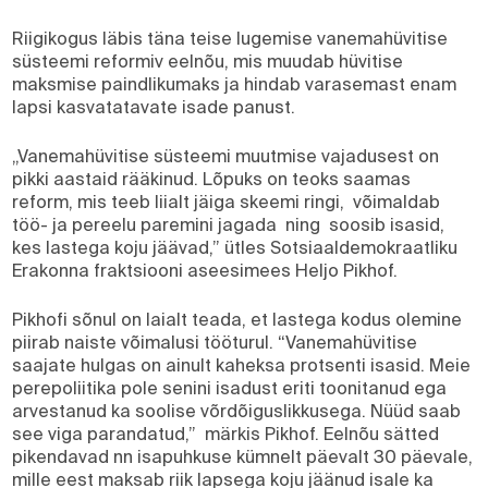
Riigikogus läbis täna teise lugemise vanemahüvitise
süsteemi reformiv eelnõu, mis muudab hüvitise
maksmise paindlikumaks ja hindab varasemast enam
lapsi kasvatatavate isade panust.
„Vanemahüvitise süsteemi muutmise vajadusest on
pikki aastaid rääkinud. Lõpuks on teoks saamas
reform, mis teeb liialt jäiga skeemi ringi, võimaldab
töö- ja pereelu paremini jagada ning soosib isasid,
kes lastega koju jäävad,” ütles Sotsiaaldemokraatliku
Erakonna fraktsiooni aseesimees Heljo Pikhof.
Pikhofi sõnul on laialt teada, et lastega kodus olemine
piirab naiste võimalusi tööturul. “Vanemahüvitise
saajate hulgas on ainult kaheksa protsenti isasid. Meie
perepoliitika pole senini isadust eriti toonitanud ega
arvestanud ka soolise võrdõiguslikkusega. Nüüd saab
see viga parandatud,” märkis Pikhof. Eelnõu sätted
pikendavad nn isapuhkuse kümnelt päevalt 30 päevale,
mille eest maksab riik lapsega koju jäänud isale ka