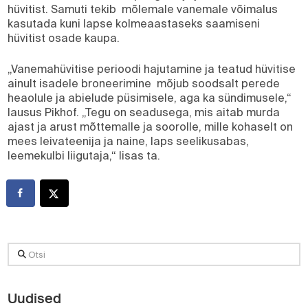
hüvitist. Samuti tekib mõlemale vanemale võimalus
kasutada kuni lapse kolmeaastaseks saamiseni
hüvitist osade kaupa.
„Vanemahüvitise perioodi hajutamine ja teatud hüvitise
ainult isadele broneerimine mõjub soodsalt perede
heaolule ja abielude püsimisele, aga ka sündimusele,“
lausus Pikhof. „Tegu on seadusega, mis aitab murda
ajast ja arust mõttemalle ja soorolle, mille kohaselt on
mees leivateenija ja naine, laps seelikusabas,
leemekulbi liigutaja,“ lisas ta.
Otsi
Uudised