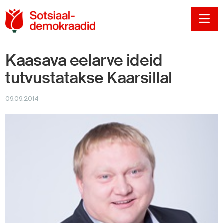
Sotsiaaldemokraadi
Na
Kaasava eelarve ideid
tutvustatakse Kaarsillal
09.09.2014