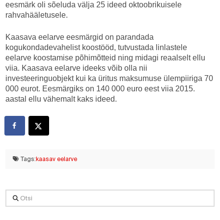
eesmärk oli sõeluda välja 25 ideed oktoobrikuisele
rahvahääletusele.
Kaasava eelarve eesmärgid on parandada
kogukondadevahelist koostööd, tutvustada linlastele
eelarve koostamise põhimõtteid ning midagi reaalselt ellu
viia. Kaasava eelarve ideeks võib olla nii
investeeringuobjekt kui ka üritus maksumuse ülempiiriga 70
000 eurot. Eesmärgiks on 140 000 euro eest viia 2015.
aastal ellu vähemalt kaks ideed.
Tags:
kaasav eelarve
Otsi