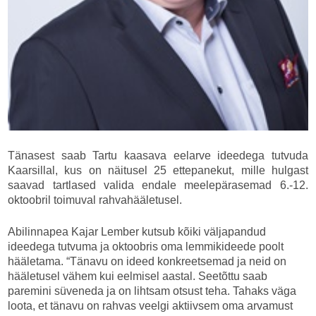
Tänasest saab Tartu kaasava eelarve ideedega tutvuda
Kaarsillal, kus on näitusel 25 ettepanekut, mille hulgast
saavad tartlased valida endale meelepärasemad 6.-12.
oktoobril toimuval rahvahääletusel.
Abilinnapea Kajar Lember kutsub kõiki väljapandud
ideedega tutvuma ja oktoobris oma lemmikideede poolt
hääletama. “Tänavu on ideed konkreetsemad ja neid on
hääletusel vähem kui eelmisel aastal. Seetõttu saab
paremini süveneda ja on lihtsam otsust teha. Tahaks väga
loota, et tänavu on rahvas veelgi aktiivsem oma arvamust