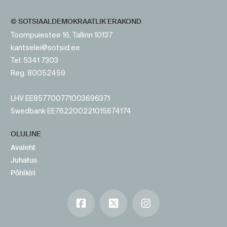
© SOTSIAALDEMOKRAATLIK ERAKOND
Toompuiestee 16, Tallinn 10137
kantselei@sotsid.ee
Tel: 5341 7303
Reg. 80052459
LHV EE857700771003696371
Swedbank EE762200221015674174
OLULINE
Avaleht
Juhatus
Põhikiri