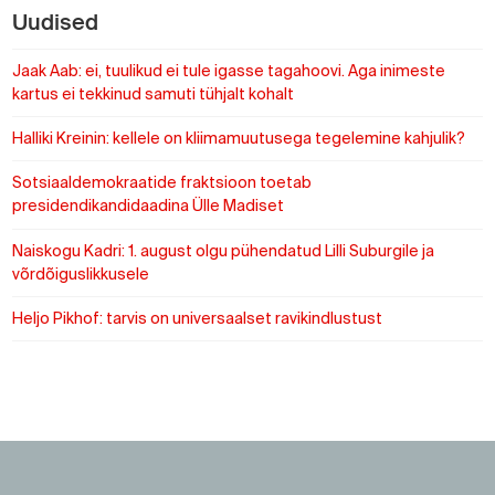
Uudised
Jaak Aab: ei, tuulikud ei tule igasse tagahoovi. Aga inimeste
kartus ei tekkinud samuti tühjalt kohalt
Halliki Kreinin: kellele on kliimamuutusega tegelemine kahjulik?
Sotsiaaldemokraatide fraktsioon toetab
presidendikandidaadina Ülle Madiset
Naiskogu Kadri: 1. august olgu pühendatud Lilli Suburgile ja
võrdõiguslikkusele
Heljo Pikhof: tarvis on universaalset ravikindlustust
https://www.sotsid.ee/
https://www.sotsid.ee/