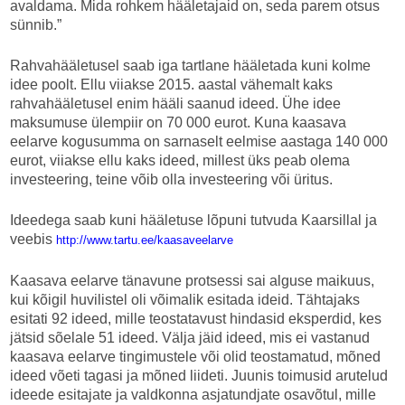
avaldama. Mida rohkem hääletajaid on, seda parem otsus
sünnib.”
Rahvahääletusel saab iga tartlane hääletada kuni kolme
idee poolt. Ellu viiakse 2015. aastal vähemalt kaks
rahvahääletusel enim hääli saanud ideed. Ühe idee
maksumuse ülempiir on 70 000 eurot. Kuna kaasava
eelarve kogusumma on sarnaselt eelmise aastaga 140 000
eurot, viiakse ellu kaks ideed, millest üks peab olema
investeering, teine võib olla investeering või üritus.
Ideedega saab kuni hääletuse lõpuni tutvuda Kaarsillal ja
veebis
http://www.tartu.ee/kaasaveelarve
Kaasava eelarve tänavune protsessi sai alguse maikuus,
kui kõigil huvilistel oli võimalik esitada ideid. Tähtajaks
esitati 92 ideed, mille teostatavust hindasid eksperdid, kes
jätsid sõelale 51 ideed. Välja jäid ideed, mis ei vastanud
kaasava eelarve tingimustele või olid teostamatud, mõned
ideed võeti tagasi ja mõned liideti. Juunis toimusid arutelud
ideede esitajate ja valdkonna asjatundjate osavõtul, mille