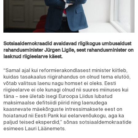
Sotsiaaldemokraadid avaldavad riigikogus umbusaldust
rahandusminister Jürgen Ligile, sest rahandusminister on
lasknud riigieelarve käest.
“Samal ajal kui reformierakondlasest minister kiitleb,
kuidas tasakaalus riigirahandus on olnud tema elutöö,
võtab valitsus laenu nagu homset ei oleks. Eesti
riigieelarve ei ole kunagi olnud nii suures miinuses kui
täna – see ületab isegi Euroopa Liidus lubatud
maksimaalse defitsiidi piirid ning laenudega
kaasnevate mäekõrguste intressimaksete eest on
hoiatanud nii Eesti Pank kui eelarvenõukogu, aga ka
paljud teised eksperdid,” sõnas sotsiaaldemokraatide
esimees Lauri Läänemets.