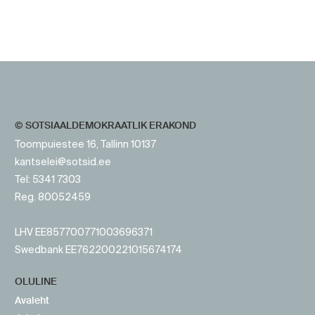
https://www.sotsid.ee/
https://www.sotsid.ee/
© SOTSIAALDEMOKRAATLIK ERAKOND
Toompuiestee 16, Tallinn 10137
kantselei@sotsid.ee
Tel: 5341 7303
Reg. 80052459
LHV EE857700771003696371
Swedbank EE762200221015674174
OLULINE
Avaleht