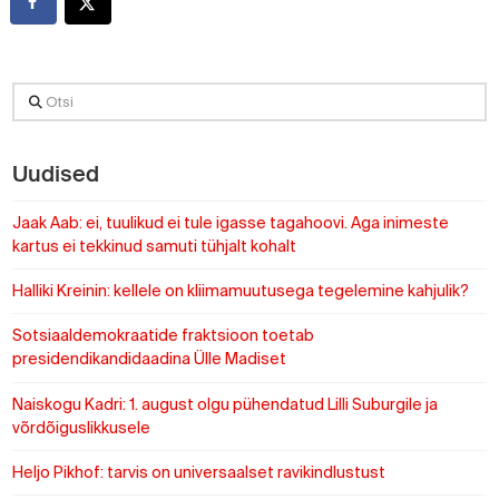
Otsi
Uudised
Jaak Aab: ei, tuulikud ei tule igasse tagahoovi. Aga inimeste
kartus ei tekkinud samuti tühjalt kohalt
Halliki Kreinin: kellele on kliimamuutusega tegelemine kahjulik?
Sotsiaaldemokraatide fraktsioon toetab
presidendikandidaadina Ülle Madiset
Naiskogu Kadri: 1. august olgu pühendatud Lilli Suburgile ja
võrdõiguslikkusele
Heljo Pikhof: tarvis on universaalset ravikindlustust