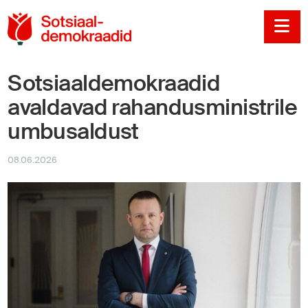
Sotsiaaldemokraadi
Na
Sotsiaaldemokraadid
avaldavad rahandusministrile
umbusaldust
08.06.2026