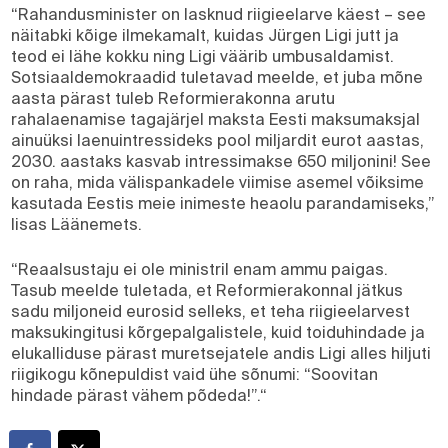
“Rahandusminister on lasknud riigieelarve käest – see
näitabki kõige ilmekamalt, kuidas Jürgen Ligi jutt ja
teod ei lähe kokku ning Ligi väärib umbusaldamist.
Sotsiaaldemokraadid tuletavad meelde, et juba mõne
aasta pärast tuleb Reformierakonna arutu
rahalaenamise tagajärjel maksta Eesti maksumaksjal
ainuüksi laenuintressideks pool miljardit eurot aastas,
2030. aastaks kasvab intressimakse 650 miljonini! See
on raha, mida välispankadele viimise asemel võiksime
kasutada Eestis meie inimeste heaolu parandamiseks,”
lisas Läänemets.
“Reaalsustaju ei ole ministril enam ammu paigas.
Tasub meelde tuletada, et Reformierakonnal jätkus
sadu miljoneid eurosid selleks, et teha riigieelarvest
maksukingitusi kõrgepalgalistele, kuid toiduhindade ja
elukalliduse pärast muretsejatele andis Ligi alles hiljuti
riigikogu kõnepuldist vaid ühe sõnumi: “Soovitan
hindade pärast vähem põdeda!”.“