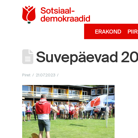
Sotsiaaldemokra
ERAKOND
PII
Suvepäevad 2
Piret
21.07.2023