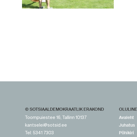
https://www.sotsid.ee/
https://www.sotsid.ee/
© SOTSIAALDEMOKRAATLIK ERAKOND
OLULIN
Avaleht
Toompuiestee 16, Tallinn 10137
Juhatus
kantselei@sotsid.ee
Põhikiri
Tel: 5341 7303