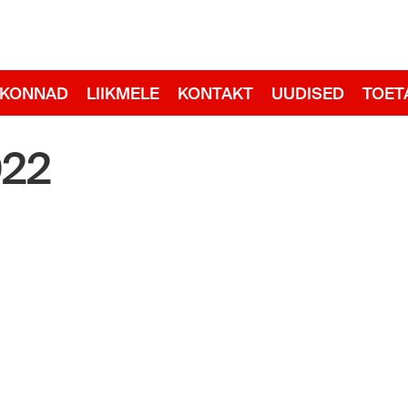
adid
RKONNAD
LIIKMELE
KONTAKT
UUDISED
TOET
022