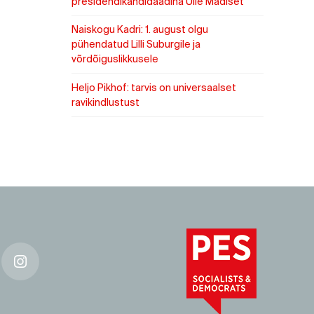
presidendikandidaadina Ülle Madiset
Naiskogu Kadri: 1. august olgu
pühendatud Lilli Suburgile ja
võrdõiguslikkusele
Heljo Pikhof: tarvis on universaalset
ravikindlustust
k
Instagram