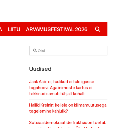
A
LIITU
ARVAMUSFESTIVAL 2026
RUS
Otsi
Uudised
Jaak Aab: ei, tuulikud ei tule igasse
tagahoovi. Aga inimeste kartus ei
tekkinud samuti tühjalt kohalt
Halliki Kreinin: kellele on kliimamuutusega
tegelemine kahjulik?
Sotsiaaldemokraatide fraktsioon toetab