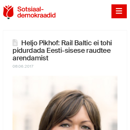
Sotsiaaldemokraadi
Na
Heljo Pikhof: Rail Baltic ei tohi
pidurdada Eesti-sisese raudtee
arendamist
08.06.2017