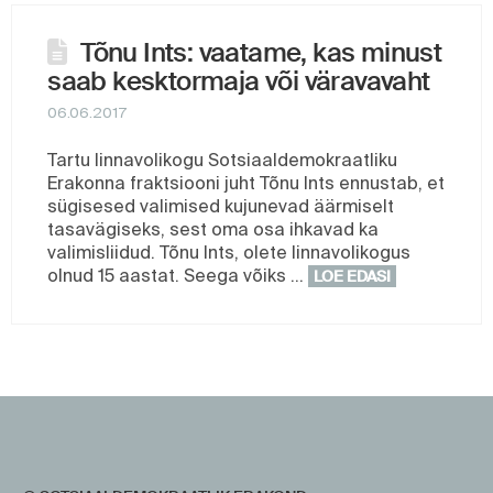
Tõnu Ints: vaatame, kas minust
saab kesktormaja või väravavaht
06.06.2017
Tartu linnavolikogu Sotsiaaldemokraatliku
Erakonna fraktsiooni juht Tõnu Ints ennustab, et
sügisesed valimised kujunevad äärmiselt
tasavägiseks, sest oma osa ihkavad ka
valimisliidud. Tõnu Ints, olete linnavolikogus
olnud 15 aastat. Seega võiks …
LOE EDASI
https://www.sotsid.ee/
https://www.sotsid.ee/