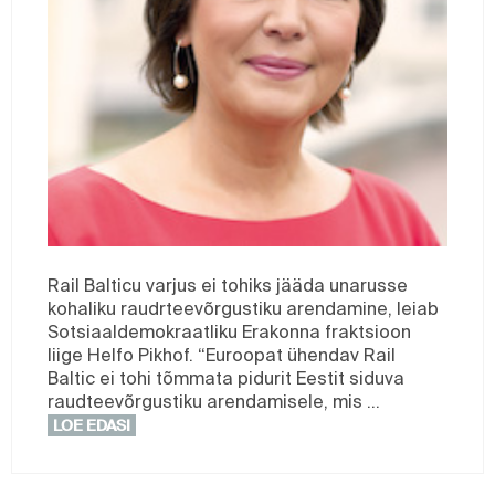
Rail Balticu varjus ei tohiks jääda unarusse
kohaliku raudrteevõrgustiku arendamine, leiab
Sotsiaaldemokraatliku Erakonna fraktsioon
liige Helfo Pikhof. “Euroopat ühendav Rail
Baltic ei tohi tõmmata pidurit Eestit siduva
raudteevõrgustiku arendamisele, mis …
LOE EDASI