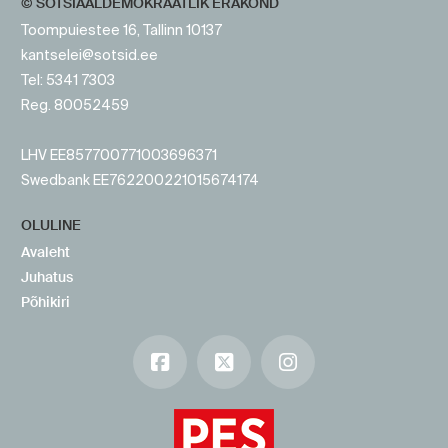
© SOTSIAALDEMOKRAATLIK ERAKOND
Toompuiestee 16, Tallinn 10137
kantselei@sotsid.ee
Tel: 5341 7303
Reg. 80052459
LHV EE857700771003696371
Swedbank EE762200221015674174
OLULINE
Avaleht
Juhatus
Põhikiri
Facebook
X
Instagram