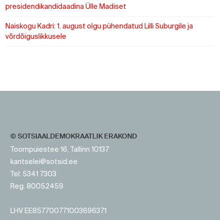
presidendikandidaadina Ülle Madiset
Naiskogu Kadri: 1. august olgu pühendatud Lilli Suburgile ja
võrdõiguslikkusele
https://www.sotsid.ee/
https://www.sotsid.ee/
© SOTSIAALDEMOKRAATLIK ERAKOND
Toompuiestee 16, Tallinn 10137
kantselei@sotsid.ee
Tel: 5341 7303
Reg. 80052459
LHV EE857700771003696371