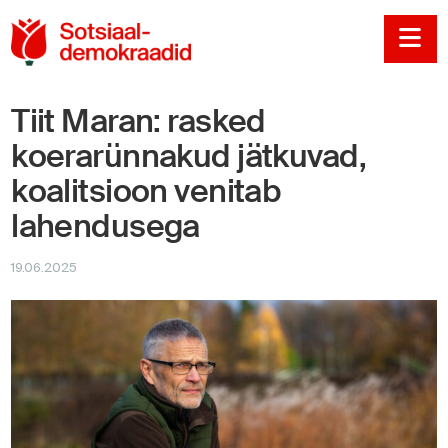
Sotsiaaldemokraadi
Na
Tiit Maran: rasked
koerarünnakud jätkuvad,
koalitsioon venitab
lahendusega
19.06.2025