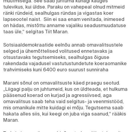
muutmisega. See saab juhtuma kunagi kauges
tulevikus, kui üldse. Paraku on vahepeal olnud mitmeid
ränki ründeid, sealhulgas ründas ja vigastas koer
lapseootel naist. Siin ei saa enam venitada, inimesed
on hädas, mistõttu anname vajaliku seadusmuudatuse
taas üle,“ selgitas Tiit Maran.
Sotsiaaldemokraatide eelnõu annab omavalitsustele
selged ja ühemõttelised volitused ennetavaks ja
otsustavaks tegutsemiseks, sealhulgas õiguse
rakendada vajadusel vastutustundetute koeraomanike
trahvimiseks kuni 6400 euro suurust sunniraha
Marani sõnul on omavalitsuste käed praegu seotud.
„Liigagi palju on juhtumeid, kus on üldteada, et hulkuma
pääsenud koerad on kurjad ja agressiivsed, aga
omavalitsus saab teha vaid selgitus- ja veenmistööd,
mis omanikule mitte kuidagi ei mõju. Tegutsema saab
hakata alles siis, kui keegi on juba viga saanud,“ rääkis
Maran.