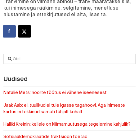
Trahvimine on viimane abinõu – trahv määratakse siis,
kui inimesega rääkimine, selgitamine, menetluse
alustamine ja ettekirjutused ei aita, lisas ta.
Otsi
Uudised
Natalie Mets: noorte töötus ei vähene iseenesest
Jaak Aab: ei, tuulikud ei tule igasse tagahoovi. Aga inimeste
kartus ei tekkinud samuti tühjalt kohalt
Halliki Kreinin: kellele on kliimamuutusega tegelemine kahjulik?
Sotsiaaldemokraatide fraktsioon toetab