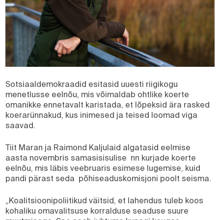
Sotsiaaldemokraadid esitasid uuesti riigikogu
menetlusse eelnõu, mis võimaldab ohtlike koerte
omanikke ennetavalt karistada, et lõpeksid ära rasked
koerarünnakud, kus inimesed ja teised loomad viga
saavad.
Tiit Maran ja Raimond Kaljulaid algatasid eelmise
aasta novembris samasisisulise nn kurjade koerte
eelnõu, mis läbis veebruaris esimese lugemise, kuid
pandi pärast seda põhiseaduskomisjoni poolt seisma.
„Koalitsioonipoliitikud väitsid, et lahendus tuleb koos
kohaliku omavalitsuse korralduse seaduse suure