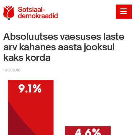
Sotsiaaldemokraadi
Na
Absoluutses vaesuses laste
arv kahanes aasta jooksul
kaks korda
19.12.2016