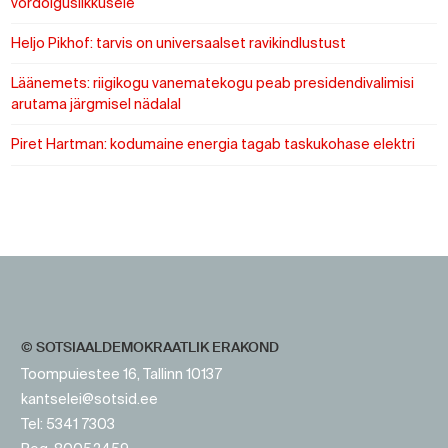
võrdõiguslikkusele
Heljo Pikhof: tarvis on universaalset ravikindlustust
Läänemets: riigikogu vanematekogu peab presidendivalimisi
arutama järgmisel nädalal
Piret Hartman: kodumaine energia tagab taskukohase elektri
https://www.sotsid.ee/
https://www.sotsid.ee/
© SOTSIAALDEMOKRAATLIK ERAKOND
Toompuiestee 16, Tallinn 10137
kantselei@sotsid.ee
Tel: 5341 7303