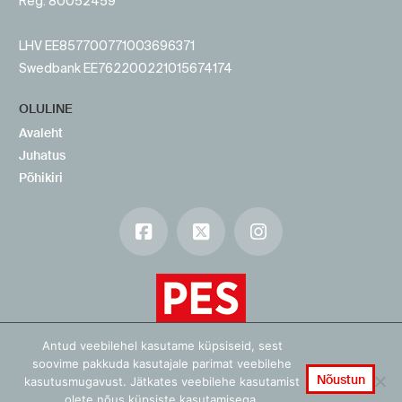
Reg. 80052459
LHV EE857700771003696371
Swedbank EE762200221015674174
OLULINE
Avaleht
Juhatus
Põhikiri
Facebook
X
Instagram
Antud veebilehel kasutame küpsiseid, sest
soovime pakkuda kasutajale parimat veebilehe
Nõustun
kasutusmugavust. Jätkates veebilehe kasutamist
olete nõus küpsiste kasutamisega.