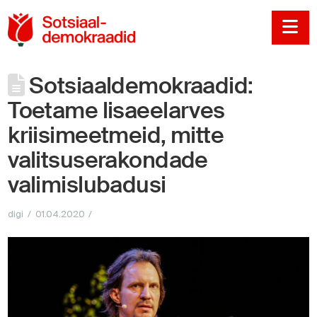
Sotsiaaldemokraadi
Na
Sotsiaaldemokraadid:
Toetame lisaeelarves
kriisimeetmeid, mitte
valitsuserakondade
valimislubadusi
digi
01.04.2020