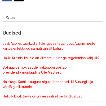
Otsi
Uudised
Jaak Aab: ei, tuulikud ei tule igasse tagahoovi. Aga inimeste
kartus ei tekkinud samuti tühjalt kohalt
Halliki Kreinin: kellele on kliimamuutusega tegelemine kahjulik?
Sotsiaaldemokraatide fraktsioon toetab
presidendikandidaadina Ülle Madiset
Naiskogu Kadri: 1. august olgu pühendatud Lilli Suburgile ja
võrdõiguslikkusele
Heljo Pikhof: tarvis on universaalset ravikindlustust