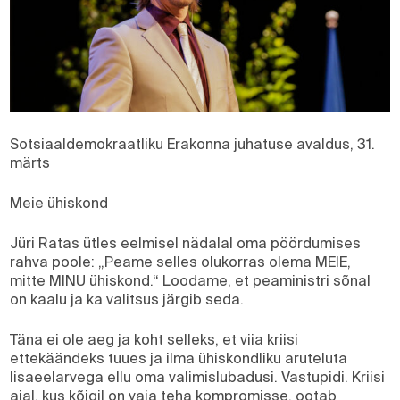
Sotsiaaldemokraatliku Erakonna juhatuse avaldus, 31.
märts
Meie ühiskond
Jüri Ratas ütles eelmisel nädalal oma pöördumises
rahva poole: „Peame selles olukorras olema MEIE,
mitte MINU ühiskond.“ Loodame, et peaministri sõnal
on kaalu ja ka valitsus järgib seda.
Täna ei ole aeg ja koht selleks, et viia kriisi
ettekäändeks tuues ja ilma ühiskondliku aruteluta
lisaeelarvega ellu oma valimislubadusi. Vastupidi. Kriisi
ajal, kus kõigil on vaja teha kompromisse, ootab