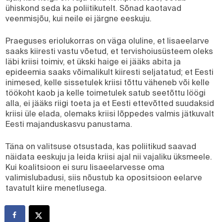
ühiskond seda ka poliitikutelt. Sõnad kaotavad
veenmisjõu, kui neile ei järgne eeskuju.
Praeguses eriolukorras on väga oluline, et lisaeelarve
saaks kiiresti vastu võetud, et tervishoiusüsteem oleks
läbi kriisi toimiv, et ükski haige ei jääks abita ja
epideemia saaks võimalikult kiiresti seljatatud; et Eesti
inimesed, kelle sissetulek kriisi tõttu väheneb või kelle
töökoht kaob ja kelle toimetulek satub seetõttu löögi
alla, ei jääks riigi toeta ja et Eesti ettevõtted suudaksid
kriisi üle elada, olemaks kriisi lõppedes valmis jätkuvalt
Eesti majanduskasvu panustama.
Täna on valitsuse otsustada, kas poliitikud saavad
näidata eeskuju ja leida kriisi ajal nii vajaliku üksmeele.
Kui koalitsioon ei suru lisaeelarvesse oma
valimislubadusi, siis nõustub ka opositsioon eelarve
tavatult kiire menetlusega.