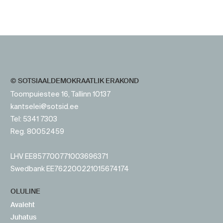
https://www.sotsid.ee/
https://www.sotsid.ee/
© SOTSIAALDEMOKRAATLIK ERAKOND
Toompuiestee 16, Tallinn 10137
kantselei@sotsid.ee
Tel: 5341 7303
Reg. 80052459
LHV EE857700771003696371
Swedbank EE762200221015674174
OLULINE
Avaleht
Juhatus