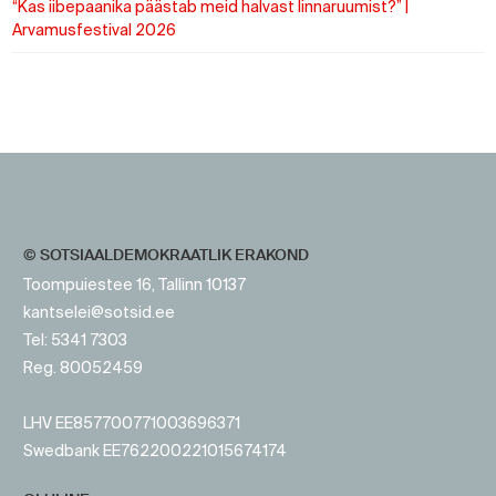
“Kas iibepaanika päästab meid halvast linnaruumist?” |
Arvamusfestival 2026
https://www.sotsid.ee/
https://www.sotsid.ee/
© SOTSIAALDEMOKRAATLIK ERAKOND
Toompuiestee 16, Tallinn 10137
kantselei@sotsid.ee
Tel: 5341 7303
Reg. 80052459
LHV EE857700771003696371
Swedbank EE762200221015674174