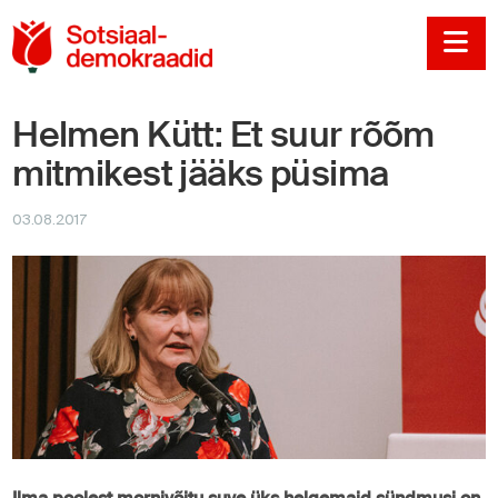
Sotsiaaldemokraadi
Na
Helmen Kütt: Et suur rõõm
mitmikest jääks püsima
03.08.2017