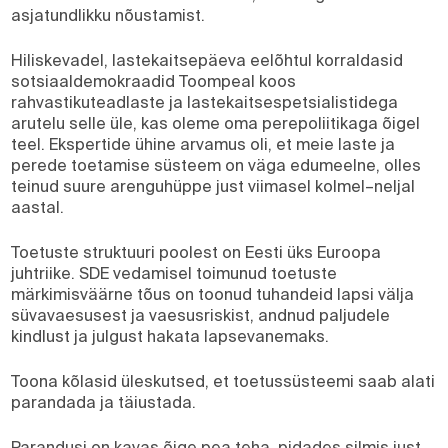
asjatundlikku nõustamist.
Hiliskevadel, lastekaitsepäeva eelõhtul korraldasid
sotsiaaldemokraadid
Toompeal koos
rahvastikuteadlaste ja lastekaitsespetsialistidega
arutelu selle üle, kas oleme oma perepoliitikaga õigel
teel. Ekspertide ühine arvamus oli, et meie laste ja
perede toetamise süsteem on väga edumeelne, olles
teinud suure arenguhüppe just viimasel kolmel–neljal
aastal.
Toetuste struktuuri poolest on Eesti üks Euroopa
juhtriike.
SDE
vedamisel toimunud toetuste
märkimisväärne tõus on toonud tuhandeid lapsi välja
süvavaesusest ja vaesusriskist, andnud paljudele
kindlust ja julgust hakata lapsevanemaks.
Toona kõlasid üleskutsed, et toetussüsteemi saab alati
parandada ja täiustada.
Parandusi on kavas õige pea teha, pidades silmis just