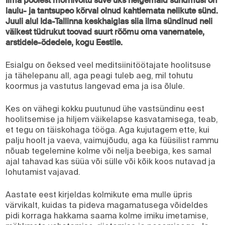
Ilma poolest mornivõitu suve üks helgemaid sündmusi on
laulu- ja tantsupeo kõrval olnud kahtlemata nelikute sünd.
Juuli alul Ida-Tallinna keskhaiglas siia ilma sündinud neli
väikest tüdrukut toovad suurt rõõmu oma vanematele,
arstidele-õdedele, kogu Eestile.
Esialgu on õeksed veel meditsiinitöötajate hoolitsuse
ja tähelepanu all, aga peagi tuleb aeg, mil tohutu
koormus ja vastutus langevad ema ja isa õlule.
Kes on vähegi kokku puutunud ühe vastsündinu eest
hoolitsemise ja hiljem väikelapse kasvatamisega, teab,
et tegu on täiskohaga tööga. Aga kujutagem ette, kui
palju hoolt ja vaeva, vaimujõudu, aga ka füüsilist rammu
nõuab tegelemine kolme või nelja beebiga, kes samal
ajal tahavad kas süüa või sülle või kõik koos nutavad ja
lohutamist vajavad.
Aastate eest kirjeldas kolmikute ema mulle üpris
värvikalt, kuidas ta pideva magamatusega võideldes
pidi korraga hakkama saama kolme imiku imetamise,