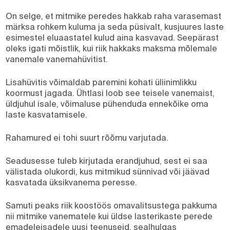
On selge, et mitmike peredes hakkab raha varasemast
märksa rohkem kuluma ja seda püsivalt, kusjuures laste
esimestel eluaastatel kulud aina kasvavad. Seepärast
oleks igati mõistlik, kui riik hakkaks maksma mõlemale
vanemale vanemahüvitist.
Lisahüvitis võimaldab paremini kohati üliinimlikku
koormust jagada. Ühtlasi loob see teisele vanemaist,
üldjuhul isale, võimaluse pühenduda ennekõike oma
laste kasvatamisele.
Rahamured ei tohi suurt rõõmu varjutada.
Seadusesse tuleb kirjutada erandjuhud, sest ei saa
välistada olukordi, kus mitmikud sünnivad või jäävad
kasvatada üksikvanema peresse.
Samuti peaks riik koostöös omavalitsustega pakkuma
nii mitmike vanematele kui üldse lasterikaste perede
emadeleisadele uusi teenuseid, sealhulgas