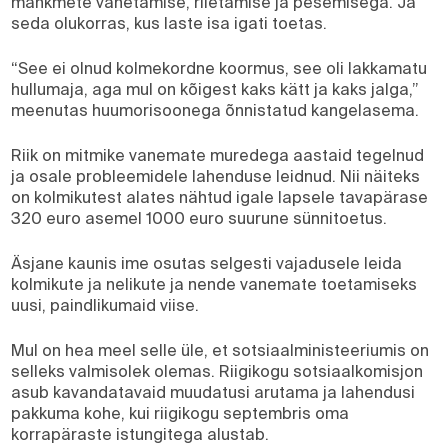
mähkmete vahetamise, riietamise ja pesemisega. Ja
seda olukorras, kus laste isa igati toetas.
“See ei olnud kolmekordne koormus, see oli lakkamatu
hullumaja, aga mul on kõigest kaks kätt ja kaks jalga,”
meenutas huumorisoonega õnnistatud kangelasema.
Riik on mitmike vanemate muredega aastaid tegelnud
ja osale probleemidele lahenduse leidnud. Nii näiteks
on kolmikutest alates nähtud igale lapsele tavapärase
320 euro asemel 1000 euro suurune sünnitoetus.
Äsjane kaunis ime osutas selgesti vajadusele leida
kolmikute ja nelikute ja nende vanemate toetamiseks
uusi, paindlikumaid viise.
Mul on hea meel selle üle, et sotsiaalministeeriumis on
selleks valmisolek olemas. Riigikogu sotsiaalkomisjon
asub kavandatavaid muudatusi arutama ja lahendusi
pakkuma kohe, kui riigikogu septembris oma
korrapäraste istungitega alustab.