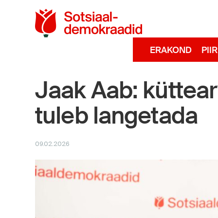
Sotsiaaldemokra
ERAKOND
PII
Jaak Aab: küttea
tuleb langetada
09.02.2026