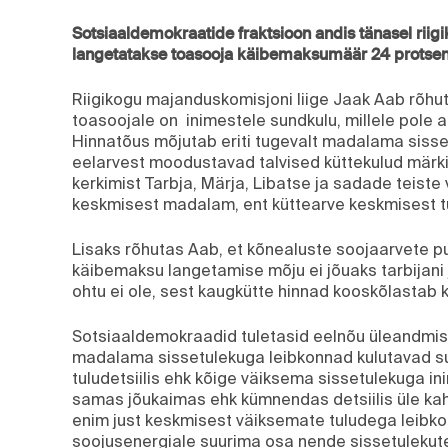
Sotsiaaldemokraatide fraktsioon andis tänasel riig
langetatakse toasooja käibemaksumäär 24 protsend
Riigikogu majanduskomisjoni liige Jaak Aab rõh
toasoojale on inimestele sundkulu, millele pole a
Hinnatõus mõjutab eriti tugevalt madalama sisset
eelarvest moodustavad talvised küttekulud märki
kerkimist Tarbja, Märja, Libatse ja sadade teiste 
keskmisest madalam, ent küttearve keskmisest tu
Lisaks rõhutas Aab, et kõnealuste soojaarvete pu
käibemaksu langetamise mõju ei jõuaks tarbijani
ohtu ei ole, sest kaugkütte hinnad kooskõlastab 
Sotsiaaldemokraadid tuletasid eelnõu üleandmis
madalama sissetulekuga leibkonnad kulutavad s
tuludetsiilis ehk kõige väiksema sissetulekuga in
samas jõukaimas ehk kümnendas detsiilis üle kah
enim just keskmisest väiksemate tuludega leibko
soojusenergiale suurima osa nende sissetulekute