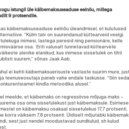
ikogu istungil üle käibemaksuseaduse eelnõu, millega
ilt 9 protsendile.
utas käibemaksuseaduse eelnõu üleandmisel, et kulutused
lternatiive. “Külm talv on suurendanud küttearveid veelgi.
ulekuga inimesi, lastega peresid ning pensionäre, kelle
misväärse osa. Eriti valusalt tunnetavad küttearvete
väikeste alevike elanikud, kus inimese sissetulek on tihti
blisti suurem,” sõnas Jaak Aab.
hul ei kehti käibemaksuerisuste vastaste suurim mure, just
 ja teenuseosutaja paneb vahe endale taskusse. “Siin sed
konkurentsiamet kindla metoodika alusel.”
el meelde, et käibemaks on regressiivse mõjuga maks –
uurema osa oma sissetulekust just käibemaksule. Esimese
imestel on käibemaksu osakaal sissetulekus 17,7 protsenti,
e korra väiksem 7,8 protsenti. Üldiselt mõjutabki käibemak
ndi, sest just nendel moodustavad sundkulud, sh kulud
st.