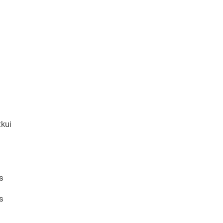
kui
a
s
s