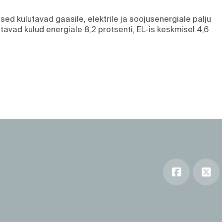
esed kulutavad gaasile, elektrile ja soojusenergiale palju
avad kulud energiale 8,2 protsenti, EL-is keskmisel 4,6
E
Faceboo
X