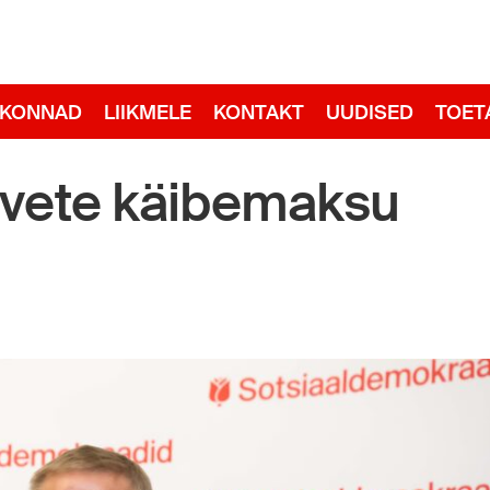
adid
RKONNAD
LIIKMELE
KONTAKT
UUDISED
TOET
rvete käibemaksu