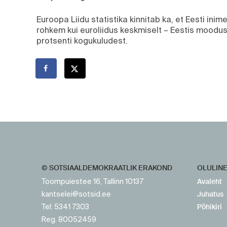
Euroopa Liidu statistika kinnitab ka, et Eesti inim
rohkem kui euroliidus keskmiselt – Eestis moodust
protsenti kogukuludest.
https://www.sotsid.ee/
https://www.sotsid.ee/
© SOTSIAALDEMOKRAATLIK ERAKOND
OLULIN
Avaleht
Toompuiestee 16, Tallinn 10137
Juhatus
kantselei@sotsid.ee
Põhikiri
Tel: 5341 7303
Reg. 80052459