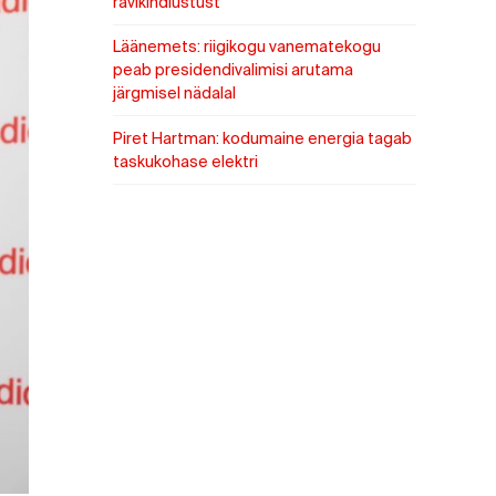
ravikindlustust
Läänemets: riigikogu vanematekogu
peab presidendivalimisi arutama
järgmisel nädalal
Piret Hartman: kodumaine energia tagab
taskukohase elektri