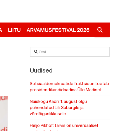
A
LIITU
ARVAMUSFESTIVAL 2026
RUS
Otsi
Uudised
Sotsiaaldemokraatide fraktsioon toetab
presidendikandidaadina Ülle Madiset
Naiskogu Kadri: 1. august olgu
pühendatud Lilli Suburgile ja
võrdõiguslikkusele
Heljo Pikhof: tarvis on universaalset