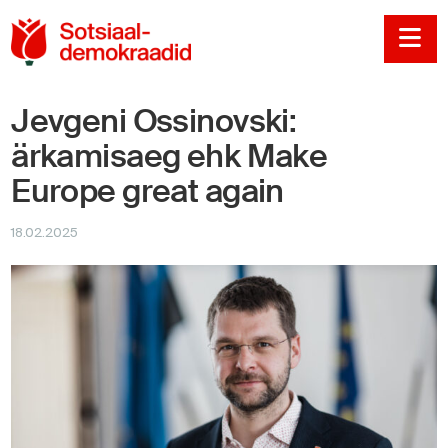
Sotsiaaldemokraadi
Na
Jevgeni Ossinovski:
ärkamisaeg ehk Make
Europe great again
18.02.2025