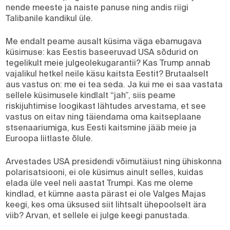
nende meeste ja naiste panuse ning andis riigi
Talibanile kandikul üle.
Me endalt peame ausalt küsima väga ebamugava
küsimuse: kas Eestis baseeruvad USA sõdurid on
tegelikult meie julgeolekugarantii? Kas Trump annab
vajalikul hetkel neile käsu kaitsta Eestit? Brutaalselt
aus vastus on: me ei tea seda. Ja kui me ei saa vastata
sellele küsimusele kindlalt “jah”, siis peame
riskijuhtimise loogikast lähtudes arvestama, et see
vastus on eitav ning täiendama oma kaitseplaane
stsenaariumiga, kus Eesti kaitsmine jääb meie ja
Euroopa liitlaste õlule.
Arvestades USA presidendi võimutäiust ning ühiskonna
polarisatsiooni, ei ole küsimus ainult selles, kuidas
elada üle veel neli aastat Trumpi. Kas me oleme
kindlad, et kümne aasta pärast ei ole Valges Majas
keegi, kes oma üksused siit lihtsalt ühepoolselt ära
viib? Arvan, et sellele ei julge keegi panustada.