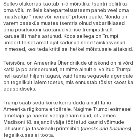
Selles olukorras kaotab n-ö mõistliku tsentri poliitika
oma võlu, millele kaheparteisüsteem paneb veel oma
mustvalge “meie või nemad” pitseri peale. Nõnda on
varem baasküsimustes tsentris olnud vabariiklased
oma positsiooni kaotanud või ise trumpistlikult
karusellilt maha astunud. Koos sellega on Trumpi
ümbert teisel ametiajal kadunud need täiskasvanud
inimesed, kes teda kriitilisel hetkel mõistusele aitaksid.
Teisisõnu on Ameerika Ühendriikide ühiskond on niivõrd
katki ja polariseerunud, et mitte ainult ei valitud Trumpi
neli aastat hiljem tagasi, vaid tema segasele agendale
on tegelikult laiem toetus, mis ennustab tõsist kaost ka
edaspidiseks.
Trump saab seda kõike korraldada ainult tänu
Ameerika riigikorra eripärale. Nägime Trumpi esimesel
ametiajal ja näeme veelgi enam nüüd, et James
Madisoni 18. sajandil välja töötatud kaunid võimude
lahususe ja tasakaalu printsiibid (
checks and balances
)
tegelikkuses ei tööta.