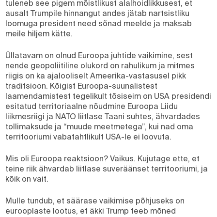
tuleneb see pigem mõistlikust alalhoidlikkusest, et
ausalt Trumpile hinnangut andes jätab nartsistliku
loomuga president need sõnad meelde ja maksab
meile hiljem kätte.
Üllatavam on olnud Euroopa juhtide vaikimine, sest
nende geopoliitiline olukord on rahulikum ja mitmes
riigis on ka ajalooliselt Ameerika-vastasusel pikk
traditsioon. Kõigist Euroopa-suunalistest
laamendamistest tegelikult tõsiseim on USA presidendi
esitatud territoriaalne nõudmine Euroopa Liidu
liikmesriigi ja NATO liitlase Taani suhtes, ähvardades
tollimaksude ja “muude meetmetega”, kui nad oma
territooriumi vabatahtlikult USA-le ei loovuta.
Mis oli Euroopa reaktsioon? Vaikus. Kujutage ette, et
teine riik ähvardab liitlase suveräänset territooriumi, ja
kõik on vait.
Mulle tundub, et säärase vaikimise põhjuseks on
eurooplaste lootus, et äkki Trump teeb mõned