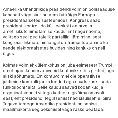
Ameerika Ühendriikide presidendi võim on põhiseaduse
kohaselt väga suur, suurem kui kõigis Euroopa
presidentaalsetes süsteemides. Kongress saab
presidenti kontrollida küll, eeskätt eelarve ja
ametiisikute nimetamise kaudu. Ent nagu näeme,
valitseb seal pea täielik parteiliini järgimine, sest
kongressi liikmete hinnangul on Trumpi toetamine ka
nende elektoraalsetes huvides ning kahjuks on neil
õigus.
Kolmas võim ehk ülemkohus on juba esimesest Trumpi
ametiajast konservatiivseid kohtunikke täis pikitud, aga
siiski sõltumatu. Ent kohtuvõim ei ole operatiivse
juhtimise kontrolli jaoks loodud ega suuda kuskil seda
funktsiooni täita. Selle kaudu saavad kodanikud ja
organisatsioonid viitega kaitset riigivõimu omavoli
eest, ent presidendi tegutsemist nad sisuliselt ei piira.
Tugeva tahtega Ameerika presidenti on senise
maailmakorra segipeksmisel väga raske peatada.