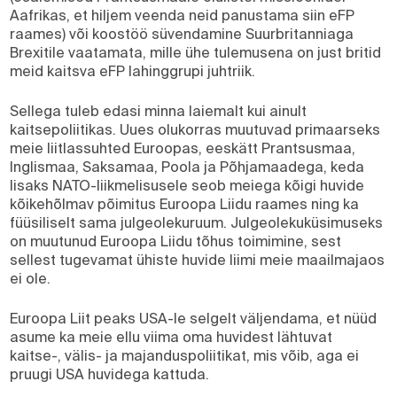
Aafrikas, et hiljem veenda neid panustama siin eFP
raames) või koostöö süvendamine Suurbritanniaga
Brexitile vaatamata, mille ühe tulemusena on just britid
meid kaitsva eFP lahinggrupi juhtriik.
Sellega tuleb edasi minna laiemalt kui ainult
kaitsepoliitikas. Uues olukorras muutuvad primaarseks
meie liitlassuhted Euroopas, eeskätt Prantsusmaa,
Inglismaa, Saksamaa, Poola ja Põhjamaadega, keda
lisaks NATO-liikmelisusele seob meiega kõigi huvide
kõikehõlmav põimitus Euroopa Liidu raames ning ka
füüsiliselt sama julgeolekuruum. Julgeolekuküsimuseks
on muutunud Euroopa Liidu tõhus toimimine, sest
sellest tugevamat ühiste huvide liimi meie maailmajaos
ei ole.
Euroopa Liit peaks USA-le selgelt väljendama, et nüüd
asume ka meie ellu viima oma huvidest lähtuvat
kaitse-, välis- ja majanduspoliitikat, mis võib, aga ei
pruugi USA huvidega kattuda.