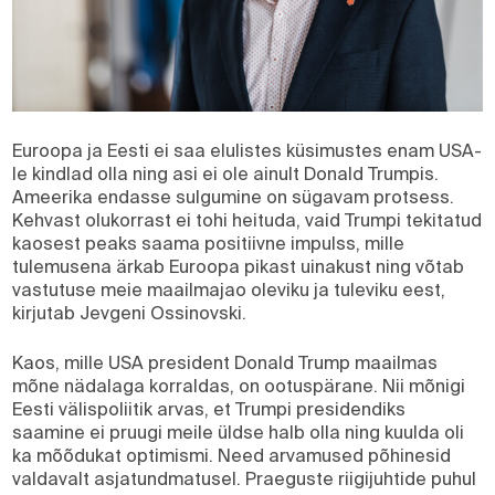
Euroopa ja Eesti ei saa elulistes küsimustes enam USA-
le kindlad olla ning asi ei ole ainult Donald Trumpis.
Ameerika endasse sulgumine on sügavam protsess.
Kehvast olukorrast ei tohi heituda, vaid Trumpi tekitatud
kaosest peaks saama positiivne impulss, mille
tulemusena ärkab Euroopa pikast uinakust ning võtab
vastutuse meie maailmajao oleviku ja tuleviku eest,
kirjutab Jevgeni Ossinovski.
Kaos, mille USA president Donald Trump maailmas
mõne nädalaga korraldas, on ootuspärane. Nii mõnigi
Eesti välispoliitik arvas, et Trumpi presidendiks
saamine ei pruugi meile üldse halb olla ning kuulda oli
ka mõõdukat optimismi. Need arvamused põhinesid
valdavalt asjatundmatusel. Praeguste riigijuhtide puhul