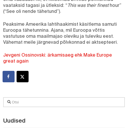
vaataksid tagasi ja ütleksid: “
This was their finest
hour”
(“See oli nende tähetund”).
Peaksime Ameerika lahtihaakimist käsitlema samuti
Euroopa tähetunnina. Ajana, mil Euroopa võttis
vastutuse oma maailmajao oleviku ja tuleviku eest.
Vähemat meile järgnevad põlvkonnad ei aktsepteeri.
Jevgeni Ossinovski: ärkamisaeg ehk Make Europe
great again
Otsi
Uudised