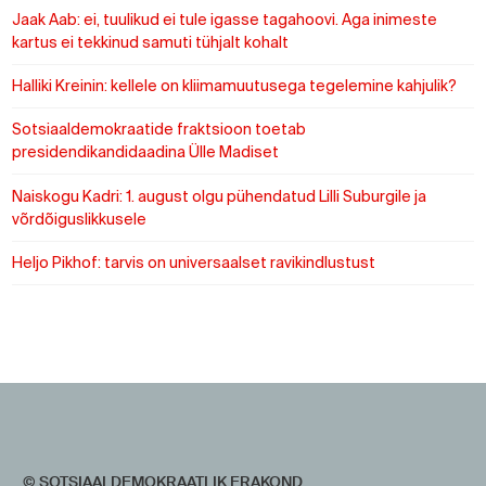
Jaak Aab: ei, tuulikud ei tule igasse tagahoovi. Aga inimeste
kartus ei tekkinud samuti tühjalt kohalt
Halliki Kreinin: kellele on kliimamuutusega tegelemine kahjulik?
Sotsiaaldemokraatide fraktsioon toetab
presidendikandidaadina Ülle Madiset
Naiskogu Kadri: 1. august olgu pühendatud Lilli Suburgile ja
võrdõiguslikkusele
Heljo Pikhof: tarvis on universaalset ravikindlustust
https://www.sotsid.ee/
https://www.sotsid.ee/
© SOTSIAALDEMOKRAATLIK ERAKOND