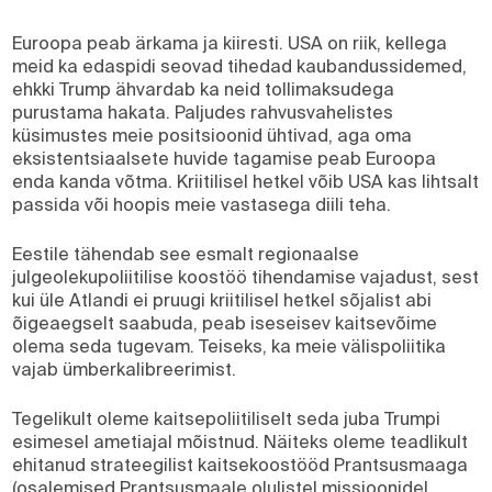
Euroopa peab ärkama ja kiiresti. USA on riik, kellega
meid ka edaspidi seovad tihedad kaubandussidemed,
ehkki Trump ähvardab ka neid tollimaksudega
purustama hakata. Paljudes rahvusvahelistes
küsimustes meie positsioonid ühtivad, aga oma
eksistentsiaalsete huvide tagamise peab Euroopa
enda kanda võtma. Kriitilisel hetkel võib USA kas lihtsalt
passida või hoopis meie vastasega diili teha.
Eestile tähendab see esmalt regionaalse
julgeolekupoliitilise koostöö tihendamise vajadust, sest
kui üle Atlandi ei pruugi kriitilisel hetkel sõjalist abi
õigeaegselt saabuda, peab iseseisev kaitsevõime
olema seda tugevam. Teiseks, ka meie välispoliitika
vajab ümberkalibreerimist.
Tegelikult oleme kaitsepoliitiliselt seda juba Trumpi
esimesel ametiajal mõistnud. Näiteks oleme teadlikult
ehitanud strateegilist kaitsekoostööd Prantsusmaaga
(osalemised Prantsusmaale olulistel missioonidel