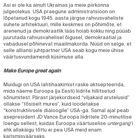
Asi ei ole ka ainult Ukrainas ja meie piirkonna
julgeolekus. USA praegune administratsioon on
lõpetanud kogu 1945. aasta järgse rahvusvaheliste
suhete arhitektuuri, mille keskmes on põhimõte, et
arenenud ja demokraatlik lääs hoiab kokku ning püüab
juurutada rahvusvahelisel õigusel, demokraatial ja
vabadusel põhinevat maailmakorda. Nüüd on selge, et
selle alliansi juhtpartner USA seab kogu meie ühise
väärtusvundamendi küsimuse alla.
Make Europe great again
Muidugi on USA lahtihaakimist raske aktsepteerida,
mida näeme Euroopa (ja Eesti) liidrite hillitsetud
sõnumitest. Pärast järjekordseid “viljakaid arutelusid”
ollakse “tõsiselt mures”, kuid loodetakse
“konstruktiivsele dialoogile” USA-ga. Samal ajal peab
asepresident JD Vance Euroopa liidritele 20-minutilise
loengu sellest, kuidas Euroopa väärtuselise
untergang
‘i
ehk allakäigu tõttu ei pea USA meid enam
kaitsmisväärseks.