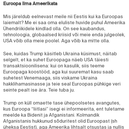
Euroopa ilma Ameerikata
Mis järeldub eelnevast meile nii Eestis kui ka Euroopas
laiemalt? Me ei saa oma eluliste huvide puhul Ameerika
Ühendriikidele kindlad olla. On see kaubandus,
tehnoloogia, globaalsed kriisid või meie enda julgeolek,
USA võib olla meie poolel. Aga võib ka mitte olla.
See, kuidas Trump käsitleb Ukraina küsimust, näitab
selgelt, et ka suhet Euroopaga näeb USA täiesti
transaktsioonilisena: kui on kasulik, siis teeme
Euroopaga koostööd, aga kui suuremat kasu saab
suhetest Venemaaga, siis viskame Ukraina
hakklihamasinasse ja teie seal Euroopas pühkige veri
seinte pealt ise ära. Teie tuba ju.
Trump on küll omaette tase ühepoolsetes avangutes,
kus Euroopa “liitlasi” isegi ei informeerita, ent tuletame
meelde ka Bidenit ja Afganistani. Kolmandik
Afganistanis hukkunud sõduritest olid Euroopast (sh
üheksa Eestist), aga Ameerika lihtsalt otsustas ja nullis