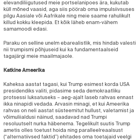
elevandiliigutused meie portselanipoes ära, kukutab
küll mõned vaasid, aga siis pöörab oma impulsiivsuses
pilgu Aasiale või Aafrikale ning meie saame rahulikult
killud kokku kleepida. Et kõik läheb enam-vähem
samamoodi edasi.
Paraku on selline unelm ebarealistlik, mis hindab valesti
nii trumpismi põhjuseid kui ka fundamentaalseid
tagajärgi meie maailmajaole.
Katkine Ameerika
Kaheksa aastat tagasi, kui Trump esimest korda USA
presidendiks valiti, pidasime seda demokraatliku
protsessi luksatuseks – aeg-ajalt laseb rahvas ennast
ikka ninapidi vedada. Arvasin minagi, et kui Ameerika
rahvas on neli aastat süsteemitut hullust, valetamist ja
võimuliialdusi näinud, saadavad nad Trumpi
resoluutselt nurka häbenema. Tegelikult suutis Trump
ametis olles toetust hoida ning paralleelreaalsust
(“alternatiivsed faktid”) ehitades oma toetajaid veelgi