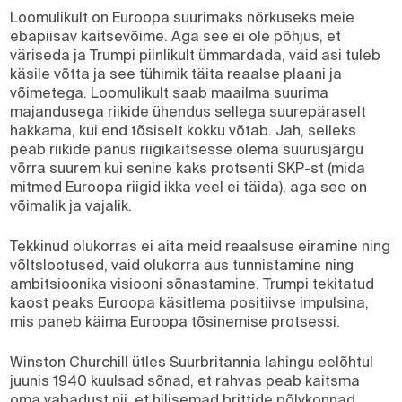
Loomulikult on Euroopa suurimaks nõrkuseks meie
ebapiisav kaitsevõime. Aga see ei ole põhjus, et
väriseda ja Trumpi piinlikult ümmardada, vaid asi tuleb
käsile võtta ja see tühimik täita reaalse plaani ja
võimetega. Loomulikult saab maailma suurima
majandusega riikide ühendus sellega suurepäraselt
hakkama, kui end tõsiselt kokku võtab. Jah, selleks
peab riikide panus riigikaitsesse olema suurusjärgu
võrra suurem kui senine kaks protsenti SKP-st (mida
mitmed Euroopa riigid ikka veel ei täida), aga see on
võimalik ja vajalik.
Tekkinud olukorras ei aita meid reaalsuse eiramine ning
võltslootused, vaid olukorra aus tunnistamine ning
ambitsioonika visiooni sõnastamine. Trumpi tekitatud
kaost peaks Euroopa käsitlema positiivse impulsina,
mis paneb käima Euroopa tõsinemise protsessi.
Winston Churchill ütles Suurbritannia lahingu eelõhtul
juunis 1940 kuulsad sõnad, et rahvas peab kaitsma
oma vabadust nii, et hilisemad brittide põlvkonnad