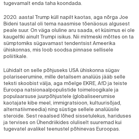
tugevamalt enda taha koondada.
2020. aastal Trump küll napilt kaotas, aga nõrga Joe
Bideni taustal oli tema naasmise tõenäosus algusest
peale suur. On väga oluline aru saada, et küsimus ei ole
kaugeltki ainult Trumpi isikus. Nii mitmeski mõttes on ta
sümptomiks sügavamast tendentsist Ameerika
ühiskonnas, mis loob soodsa pinnase sellisele
poliitikale.
Lühidalt on selle põhjuseks USA ühiskonna sügav
polariseerumine, mille detailsem analüüs jääb selle
teksti skoobist välja, aga mõelge EKRE, AfD ja teiste
Euroopa natsionaalpopulistide toimeloogikale ja
populaarsuse juurpõhjustele (globaliseerumise
kaotajate kibe meel, immigratsioon, kultuurisõjad,
alternatiivmeedia) ning süstige sellele analüüsile
steroide. Sest reaalsed lõhed sissetulekus, hariduses
ja tervises on Ühendriikides oluliselt suuremad kui
tugevatel avalikel teenustel põhinevas Euroopas.