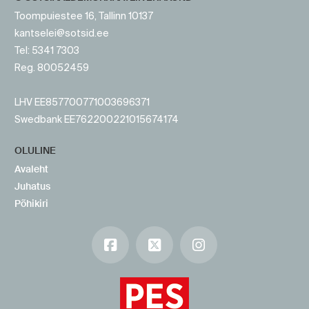
Toompuiestee 16, Tallinn 10137
kantselei@sotsid.ee
Tel: 5341 7303
Reg. 80052459
LHV EE857700771003696371
Swedbank EE762200221015674174
OLULINE
Avaleht
Juhatus
Põhikiri
Facebook
X
Instagram