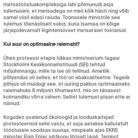
metsatööstuskompleksiga läbi põimunud) asja
tulemuseni, et metsadega on meil kõik hästi ning võib
samal viisil edasi raiuda. Toonasele ministrile see
tulemus tõenäoliselt sobis, kuna Isamaa on kõige
järjepidevamalt liigintensiivset metsaraiet toetanud.
Kui suur on optimaalne raiemaht?
Ühes protsessi etapis lükkas ministeerium tagasi
Stockholmi Keskkonnainstituudi (SEI) tehtud
mõjuhinnangu, mille ta ise oli tellinud. Ametlik
põhjendus oli selles, et töö on ebakvaliteetne. Tegelik
põhjus oli muidugi see, et uuring pakkus optimaalseks
raiemahuks 8 miljonit tihumeetrit, mis on tänasest
kolmandiku võrra vähem. Sellist tulemust plaan ette ei
näinud.
Kogudes osalenud ökoloogid ja looduskaitsjad
protesteerisid selle vastu, et asja aetakse kallutatult
tööstusele soodsas suunas, mispeale ajas EKRE
minister Rain Epler juhtkogu lihtsalt laiali. Tempot