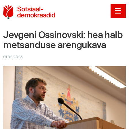
Sotsiaaldemokraadi
Na
Jevgeni Ossinovski: hea halb
metsanduse arengukava
01.02.2023