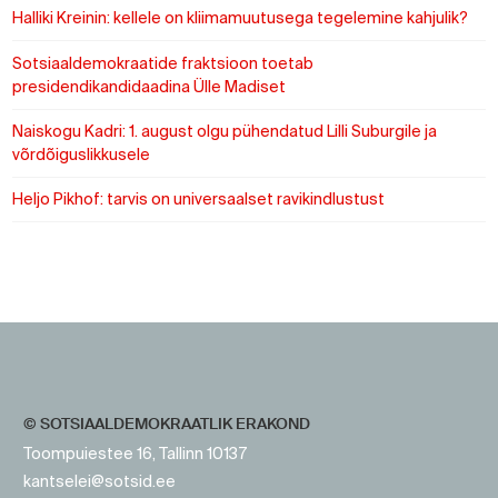
Halliki Kreinin: kellele on kliimamuutusega tegelemine kahjulik?
Sotsiaaldemokraatide fraktsioon toetab
presidendikandidaadina Ülle Madiset
Naiskogu Kadri: 1. august olgu pühendatud Lilli Suburgile ja
võrdõiguslikkusele
Heljo Pikhof: tarvis on universaalset ravikindlustust
https://www.sotsid.ee/
https://www.sotsid.ee/
© SOTSIAALDEMOKRAATLIK ERAKOND
Toompuiestee 16, Tallinn 10137
kantselei@sotsid.ee