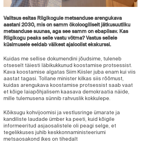
Valitsus esitas Riigikogule metsanduse arengukava
aastani 2030, mis on samm ökoloogiliselt jätkusuutliku
metsanduse suunas, aga see samm on ebapiisav. Kas
Riigikogu peaks selle vastu võtma? Vastus sellele
küsimusele eeldab väikest ajaloolist ekskurssi.
Kuidas me sellise dokumendini jõudsime, tuleneb
otseselt täiesti läbikukkunud koostamise protsessist.
Kava koostamise algatas Siim Kiisler juba enam kui viis
aastat tagasi. Tollane minister kilkas siis rõõmust,
kuidas arengukava koostamise protsessist saab vaat
et kõige laiapõhjalisem kaasava demokraatia näide,
mille tulemusena sünnib rahvuslik kokkulepe.
Kõiksugu kohvijoomisi ja vestlusringe ümarate ja
kandiliste laudade ümber ka peeti, kuid kõigile
informeeritud asjaosalistele oli peagi selge, et
tegelikkuses juhib keskkonnaministeeriumi
metsaosakond (kes on tihedalt