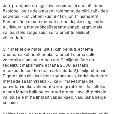
Jah, praegune arengukava versioon ei sea nõudena
ökoloogiliselt adekvaatset raiemahtude piiri, rääkides
soovituslikust vahemikust 9-11 miljonit tihumeetrit.
Samas nõue muuta metsad netosidujaks ning hoida
elurikkust ja metsaökosüsteeme annab järgmistele
valitsustele selge suunise raiemahtu oluliselt
vähendada.
Minister ei ole mitte juhuslikult öelnud, et tema
arusaama kohaselt peaks raiemaht olema selle
vahemiku alumises otsas ehk 9 miljonit. See on
tegelikult maksimum, et täita 2030. aastaks
maakasutussektori eesmärk siduda 2,5 miljonit tonni.
Pigem tuleb nii elurikkuse tagamiseks, kodulähedaste
metsade säästmiseks kui ka kliimaeesmärkide
saavutamiseks vähendada veelgi rohkem. Ja selleks
annab Madis Kallase esitatud arengukava järgmisele
valitsusele mitte lihtsalt vabad käed, vaid üsna selge
suunise.