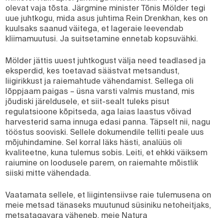
olevat vaja tõsta. Järgmine minister Tõnis Mölder tegi
uue juhtkogu, mida asus juhtima Rein Drenkhan, kes on
kuulsaks saanud väitega, et lageraie leevendab
kliimamuutusi. Ja suitsetamine ennetab kopsuvähki.
Mölder jättis uuest juhtkogust välja need teadlased ja
eksperdid, kes toetavad säästvat metsandust,
liigirikkust ja raiemahtude vähendamist. Sellega oli
lõppjaam paigas – üsna varsti valmis mustand, mis
jõudiski järeldusele, et siit-sealt tuleks pisut
regulatsioone kõpitseda, aga laias laastus võivad
harvesterid sama innuga edasi panna. Täpselt nii, nagu
tööstus sooviski. Sellele dokumendile telliti peale uus
mõjuhindamine. Sel korral läks hästi, analüüs oli
kvaliteetne, kuna tulemus sobis. Leiti, et ehkki väiksem
raiumine on loodusele parem, on raiemahte mõistlik
siiski mitte vähendada.
Vaatamata sellele, et liigintensiivse raie tulemusena on
meie metsad tänaseks muutunud süsiniku netoheitjaks,
metsatagavara väheneb, meie Natura