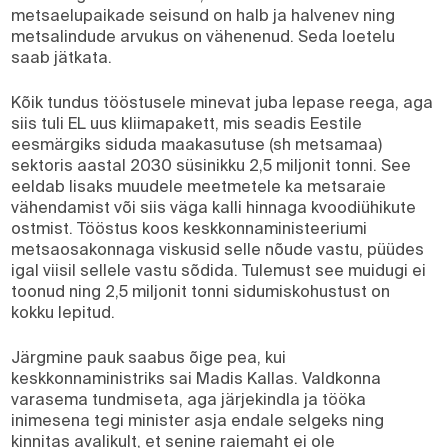
metsaelupaikade seisund on halb ja halvenev ning
metsalindude arvukus on vähenenud. Seda loetelu
saab jätkata.
Kõik tundus tööstusele minevat juba lepase reega, aga
siis tuli EL uus kliimapakett, mis seadis Eestile
eesmärgiks siduda maakasutuse (sh metsamaa)
sektoris aastal 2030 süsinikku 2,5 miljonit tonni. See
eeldab lisaks muudele meetmetele ka metsaraie
vähendamist või siis väga kalli hinnaga kvoodiühikute
ostmist. Tööstus koos keskkonnaministeeriumi
metsaosakonnaga viskusid selle nõude vastu, püüdes
igal viisil sellele vastu sõdida. Tulemust see muidugi ei
toonud ning 2,5 miljonit tonni sidumiskohustust on
kokku lepitud.
Järgmine pauk saabus õige pea, kui
keskkonnaministriks sai Madis Kallas. Valdkonna
varasema tundmiseta, aga järjekindla ja tööka
inimesena tegi minister asja endale selgeks ning
kinnitas avalikult, et senine raiemaht ei ole