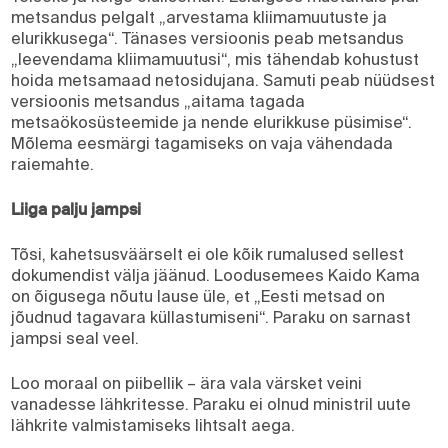
metsandus pelgalt „arvestama kliimamuutuste ja
elurikkusega“. Tänases versioonis peab metsandus
„leevendama kliimamuutusi“, mis tähendab kohustust
hoida metsamaad netosidujana. Samuti peab nüüdsest
versioonis metsandus „aitama tagada
metsaökosüsteemide ja nende elurikkuse püsimise“.
Mõlema eesmärgi tagamiseks on vaja vähendada
raiemahte.
Liiga palju jampsi
Tõsi, kahetsusväärselt ei ole kõik rumalused sellest
dokumendist välja jäänud. Loodusemees Kaido Kama
on õigusega nõutu lause üle, et „Eesti metsad on
jõudnud tagavara küllastumiseni“. Paraku on sarnast
jampsi seal veel.
Loo moraal on piibellik – ära vala värsket veini
vanadesse lähkritesse. Paraku ei olnud ministril uute
lähkrite valmistamiseks lihtsalt aega.