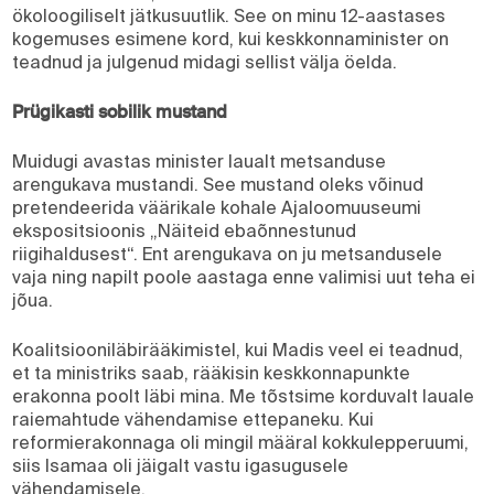
ökoloogiliselt jätkusuutlik. See on minu 12-aastases
kogemuses esimene kord, kui keskkonnaminister on
teadnud ja julgenud midagi sellist välja öelda.
Prügikasti sobilik mustand
Muidugi avastas minister laualt metsanduse
arengukava mustandi. See mustand oleks võinud
pretendeerida väärikale kohale Ajaloomuuseumi
ekspositsioonis „Näiteid ebaõnnestunud
riigihaldusest“. Ent arengukava on ju metsandusele
vaja ning napilt poole aastaga enne valimisi uut teha ei
jõua.
Koalitsiooniläbirääkimistel, kui Madis veel ei teadnud,
et ta ministriks saab, rääkisin keskkonnapunkte
erakonna poolt läbi mina. Me tõstsime korduvalt lauale
raiemahtude vähendamise ettepaneku. Kui
reformierakonnaga oli mingil määral kokkulepperuumi,
siis Isamaa oli jäigalt vastu igasugusele
vähendamisele.