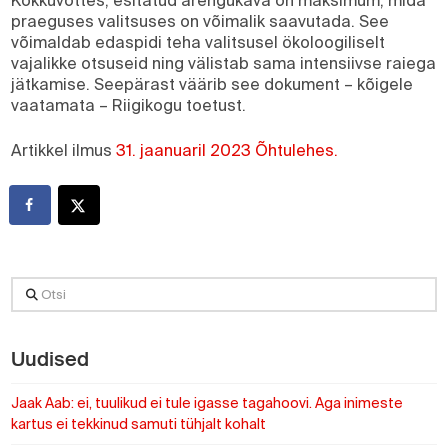
Kokkuvõttes, esitatud arengukava on maksimum, mida
praeguses valitsuses on võimalik saavutada. See
võimaldab edaspidi teha valitsusel ökoloogiliselt
vajalikke otsuseid ning välistab sama intensiivse raiega
jätkamise. Seepärast väärib see dokument – kõigele
vaatamata – Riigikogu toetust.
Artikkel ilmus
31. jaanuaril 2023 Õhtulehes.
Otsi
Uudised
Jaak Aab: ei, tuulikud ei tule igasse tagahoovi. Aga inimeste
kartus ei tekkinud samuti tühjalt kohalt