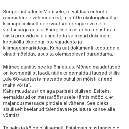
Seepärast ütlesin Madisele, et valitsus ei toeta
raiemahtude vähendamist, mistõttu ökoloogiliselt ja
kliimapoliitiliselt adekvaatset arengukava selle
valitsusega ei tule. Energilise ministrina otsustas ta
siiski proovida viia enne teda valminud dokument
kooskõlla ökoloogiliste vajaduste ja
kliimaeesmärkidega. Kuna uut dokumenti koostada ei
olnud mõeldav, asus ta olemasolevat parandama.
Mitmes punktis see ka õnnestus. Mõned muudatused
on kosmeetilist laadi, näiteks eemaldati laused stiilis
„üle 60-aastaste metsade puhul on mõistlik need
maha võtta“.
Kaks muudatust on aga päriselt olulised. Esiteks,
eemaldatud on metsatööstusele tähtis mõõdik, et
majandusmetsade pindala ei vähene. See oleks
sisuliselt keelanud täiendavate puistute kaitse alla
võtmist.
Teiseks ja kõige olulisemalt. Esialgses mustandis pidi