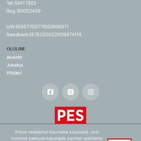
Tel: 5341 7303
Reg. 80052459
LHV EE857700771003696371
Swedbank EE762200221015674174
OLULINE
Avaleht
Juhatus
Põhikiri
Facebook
X
Instagram
Antud veebilehel kasutame küpsiseid, sest
soovime pakkuda kasutajale parimat veebilehe