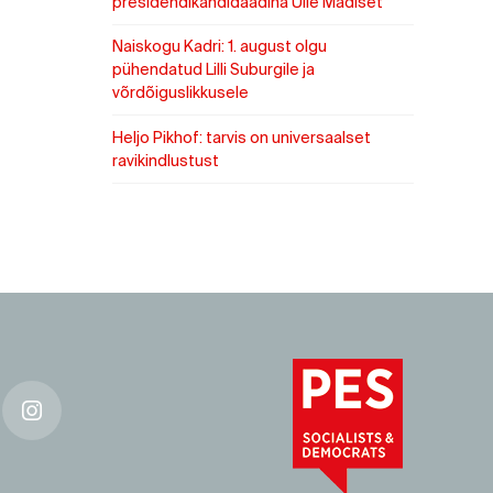
presidendikandidaadina Ülle Madiset
Naiskogu Kadri: 1. august olgu
pühendatud Lilli Suburgile ja
võrdõiguslikkusele
Heljo Pikhof: tarvis on universaalset
ravikindlustust
k
Instagram