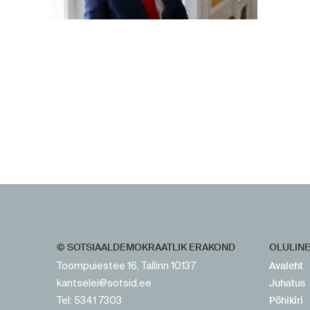
https://www.sotsid.ee/
https://www.sotsid.ee/
© SOTSIAALDEMOKRAATLIK ERAKOND
OLULIN
Avaleht
Toompuiestee 16, Tallinn 10137
Juhatus
kantselei@sotsid.ee
Põhikiri
Tel: 5341 7303