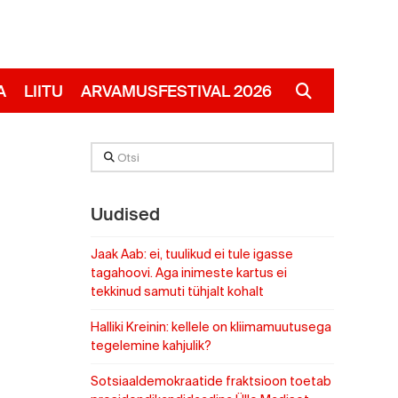
A
LIITU
ARVAMUSFESTIVAL 2026
RUS
Otsi
Uudised
Jaak Aab: ei, tuulikud ei tule igasse
tagahoovi. Aga inimeste kartus ei
tekkinud samuti tühjalt kohalt
Halliki Kreinin: kellele on kliimamuutusega
tegelemine kahjulik?
Sotsiaaldemokraatide fraktsioon toetab