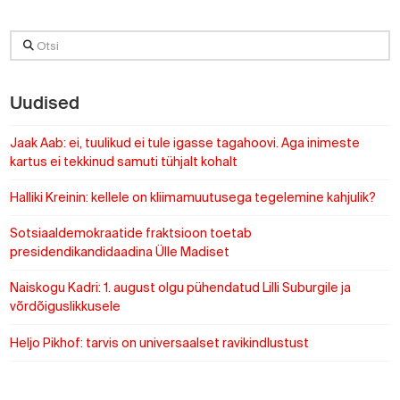
Otsi
Uudised
Jaak Aab: ei, tuulikud ei tule igasse tagahoovi. Aga inimeste
kartus ei tekkinud samuti tühjalt kohalt
Halliki Kreinin: kellele on kliimamuutusega tegelemine kahjulik?
Sotsiaaldemokraatide fraktsioon toetab
presidendikandidaadina Ülle Madiset
Naiskogu Kadri: 1. august olgu pühendatud Lilli Suburgile ja
võrdõiguslikkusele
Heljo Pikhof: tarvis on universaalset ravikindlustust