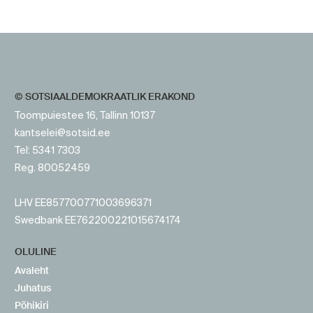
https://www.sotsid.ee/
https://www.sotsid.ee/
© SOTSIAALDEMOKRAATLIK ERAKOND
Toompuiestee 16, Tallinn 10137
kantselei@sotsid.ee
Tel: 5341 7303
Reg. 80052459
LHV EE857700771003696371
Swedbank EE762200221015674174
OLULINE
Avaleht
Juhatus
Põhikiri