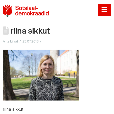
Sotsiaaldemokraadi
Na
riina sikkut
Ants Liivat
23.07.2018
riina sikkut