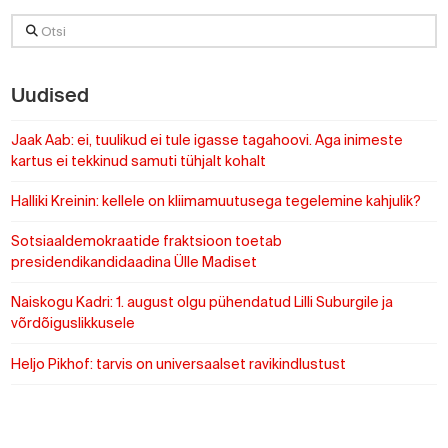
Otsi
Uudised
Jaak Aab: ei, tuulikud ei tule igasse tagahoovi. Aga inimeste
kartus ei tekkinud samuti tühjalt kohalt
Halliki Kreinin: kellele on kliimamuutusega tegelemine kahjulik?
Sotsiaaldemokraatide fraktsioon toetab
presidendikandidaadina Ülle Madiset
Naiskogu Kadri: 1. august olgu pühendatud Lilli Suburgile ja
võrdõiguslikkusele
Heljo Pikhof: tarvis on universaalset ravikindlustust
https://www.sotsid.ee/