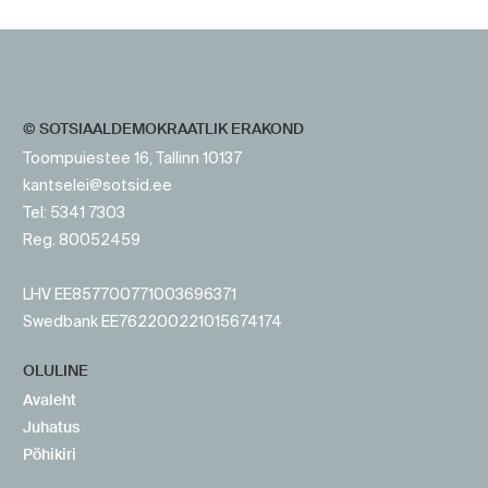
https://www.sotsid.ee/
© SOTSIAALDEMOKRAATLIK ERAKOND
Toompuiestee 16, Tallinn 10137
kantselei@sotsid.ee
Tel: 5341 7303
Reg. 80052459
LHV EE857700771003696371
Swedbank EE762200221015674174
OLULINE
Avaleht
Juhatus
Põhikiri