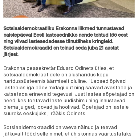
Sotsiaaldemokraatliku Erakonna liikmed tunnustavad
naistepäeval Eesti lasteaednikke nende tehtud töö eest
ning viivad lasteaedadesse tänutäheks kringleid.
Sotsiaaldemokraadid on teinud seda juba 21 aastat
järjest.
Erakonna peasekretär Eduard Odinets ütles, et
sotsiaaldemokraatidele on alusharidus kogu
haridussüsteemis äärmiselt oluline. “Lapsed õpivad
lasteaias iga päev midagi uut ning saavad avastada ja
katsetada erinevaid tegevusi. Just lasteaiaõpetajad on
need, kes toetavad laste uudishimu ning innustavad
olema julged, loovad ja hoolivad. Õpetajad on lastele
suureks eeskujuks,” rääkis Odinets.
Sotsiaaldemokraadid on vaeva näinud ja teevad
jätkuvalt tööd selle nimel, et ühiskonnas väärtustataks