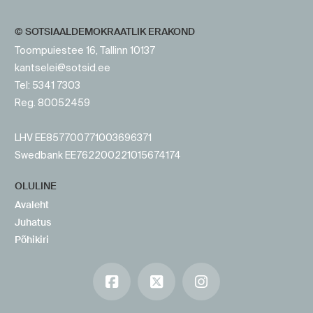
© SOTSIAALDEMOKRAATLIK ERAKOND
Toompuiestee 16, Tallinn 10137
kantselei@sotsid.ee
Tel: 5341 7303
Reg. 80052459
LHV EE857700771003696371
Swedbank EE762200221015674174
OLULINE
Avaleht
Juhatus
Põhikiri