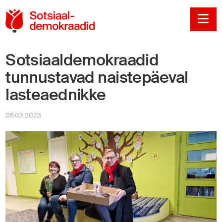
Sotsiaaldemokraadi
Na
Sotsiaaldemokraadid
tunnustavad naistepäeval
lasteaednikke
08.03.2023