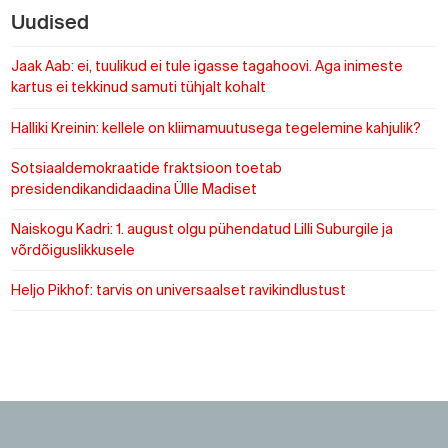
Uudised
Jaak Aab: ei, tuulikud ei tule igasse tagahoovi. Aga inimeste
kartus ei tekkinud samuti tühjalt kohalt
Halliki Kreinin: kellele on kliimamuutusega tegelemine kahjulik?
Sotsiaaldemokraatide fraktsioon toetab
presidendikandidaadina Ülle Madiset
Naiskogu Kadri: 1. august olgu pühendatud Lilli Suburgile ja
võrdõiguslikkusele
Heljo Pikhof: tarvis on universaalset ravikindlustust
https://www.sotsid.ee/
https://www.sotsid.ee/