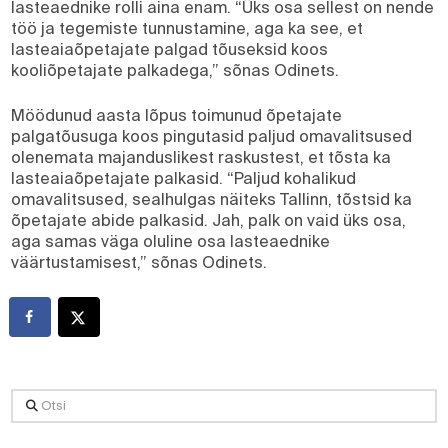
lasteaednike rolli aina enam. “Üks osa sellest on nende
töö ja tegemiste tunnustamine, aga ka see, et
lasteaiaõpetajate palgad tõuseksid koos
kooliõpetajate palkadega,” sõnas Odinets.
Möödunud aasta lõpus toimunud õpetajate
palgatõusuga koos pingutasid paljud omavalitsused
olenemata majanduslikest raskustest, et tõsta ka
lasteaiaõpetajate palkasid. “Paljud kohalikud
omavalitsused, sealhulgas näiteks Tallinn, tõstsid ka
õpetajate abide palkasid. Jah, palk on vaid üks osa,
aga samas väga oluline osa lasteaednike
väärtustamisest,” sõnas Odinets.
Otsi