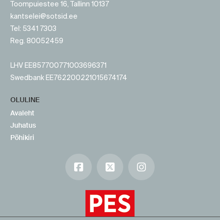
Toompuiestee 16, Tallinn 10137
kantselei@sotsid.ee
Tel: 5341 7303
Reg. 80052459
LHV EE857700771003696371
Swedbank EE762200221015674174
OLULINE
Avaleht
Juhatus
Põhikiri
Facebook
X
Instagram