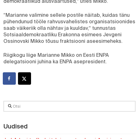
demokraatlikud alusväärtused,“ ütles Mikko.
“Marianne valimine sellele postile näitab, kuidas tänu
pühendunud tööle rahvusvahelistes organisatsioonides
saab väikeriik olla nähtav ja kuuldav,“ tunnustas
Sotsiaaldemokraatliku Erakonna esimees Jevgeni
Ossinovski Mikko tõusu fraktsiooni aseesimeheks.
Riigikogu liige Marianne Mikko on Eesti ENPA
delegatsiooni juhina ka ENPA asepresident.
Otsi
Uudised