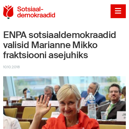
Sotsiaaldemokraadi
Na
ENPA sotsiaaldemokraadid
valisid Marianne Mikko
fraktsiooni asejuhiks
10.10.2018