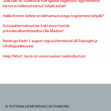
Jaak Aab: ei, tuulikud ei tule igasse tagahoovi. Aga inimeste
kartus ei tekkinud samuti tühjalt kohalt
Halliki Kreinin: kellele on kliimamuutusega tegelemine kahjulik?
Sotsiaaldemokraatide fraktsioon toetab
presidendikandidaadina Ülle Madiset
Naiskogu Kadri: 1. august olgu pühendatud Lilli Suburgile ja
võrdõiguslikkusele
Heljo Pikhof: tarvis on universaalset ravikindlustust
https://www.sotsid.ee/
https://www.sotsid.ee/
© SOTSIAALDEMOKRAATLIK ERAKOND