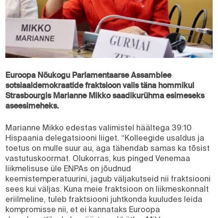
Euroopa Nõukogu Parlamentaarse Assamblee
sotsiaaldemokraatide fraktsioon valis täna hommikul
Strasbourgis Marianne Mikko saadikurühma esimeseks
aseesimeheks.
Marianne Mikko edestas valimistel häältega 39:10
Hispaania delegatsiooni liiget. “Kolleegide usaldus ja
toetus on mulle suur au, aga tähendab samas ka tõsist
vastutuskoormat. Olukorras, kus pinged Venemaa
liikmelisuse üle ENPAs on jõudnud
keemistemperatuurini, jagub väljakutseid nii fraktsiooni
sees kui väljas. Kuna meie fraktsioon on liikmeskonnalt
eriilmeline, tuleb fraktsiooni juhtkonda kuuludes leida
kompromisse nii, et ei kannataks Euroopa