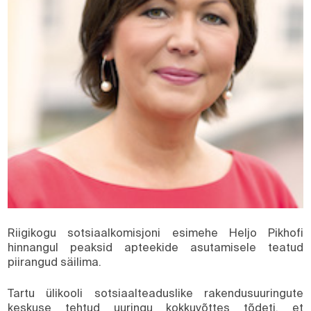
Riigikogu sotsiaalkomisjoni esimehe Heljo Pikhofi
hinnangul peaksid apteekide asutamisele teatud
piirangud säilima.
Tartu ülikooli sotsiaalteaduslike rakendusuuringute
keskuse tehtud uuringu kokkuvõttes tõdeti, et