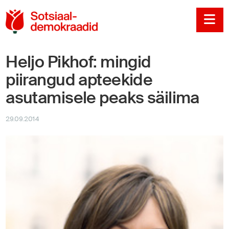
Sotsiaaldemokraadi
Na
Heljo Pikhof: mingid
piirangud apteekide
asutamisele peaks säilima
29.09.2014