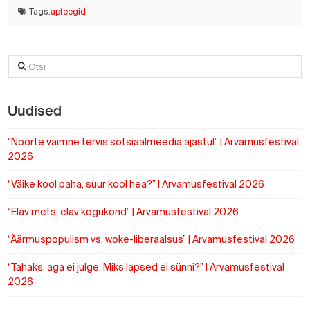
Tags:
apteegid
Otsi
Uudised
“Noorte vaimne tervis sotsiaalmeedia ajastul” | Arvamusfestival
2026
“Väike kool paha, suur kool hea?” | Arvamusfestival 2026
“Elav mets, elav kogukond” | Arvamusfestival 2026
“Äärmuspopulism vs. woke-liberaalsus” | Arvamusfestival 2026
“Tahaks, aga ei julge. Miks lapsed ei sünni?” | Arvamusfestival
2026