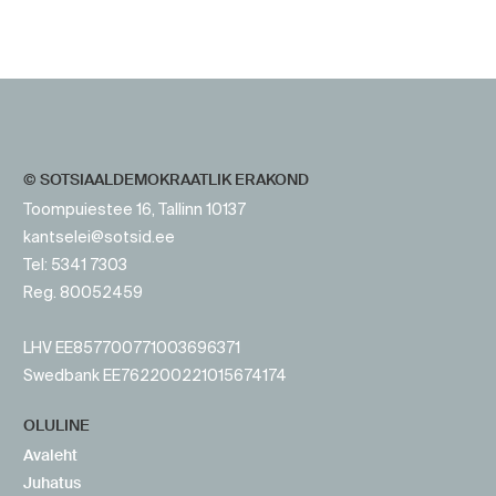
https://www.sotsid.ee/
https://www.sotsid.ee/
© SOTSIAALDEMOKRAATLIK ERAKOND
Toompuiestee 16, Tallinn 10137
kantselei@sotsid.ee
Tel: 5341 7303
Reg. 80052459
LHV EE857700771003696371
Swedbank EE762200221015674174
OLULINE
Avaleht
Juhatus