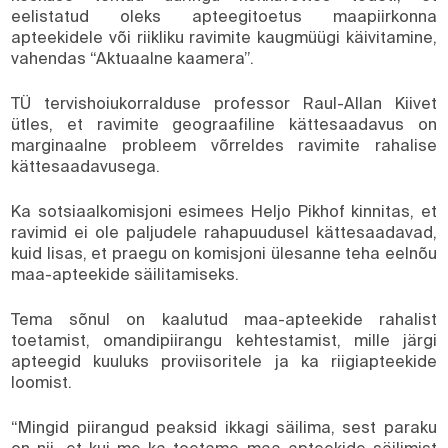
eelistatud oleks apteegitoetus maapiirkonna
apteekidele või riikliku ravimite kaugmüügi käivitamine,
vahendas “Aktuaalne kaamera”.
TÜ tervishoiukorralduse professor Raul-Allan Kiivet
ütles, et ravimite geograafiline kättesaadavus on
marginaalne probleem võrreldes ravimite rahalise
kättesaadavusega.
Ka sotsiaalkomisjoni esimees Heljo Pikhof kinnitas, et
ravimid ei ole paljudele rahapuudusel kättesaadavad,
kuid lisas, et praegu on komisjoni ülesanne teha eelnõu
maa-apteekide säilitamiseks.
Tema sõnul on kaalutud maa-apteekide rahalist
toetamist, omandipiirangu kehtestamist, mille järgi
apteegid kuuluks proviisoritele ja ka riigiapteekide
loomist.
“Mingid piirangud peaksid ikkagi säilima, sest paraku
on nii, et kui me ka toetame maa-apteekide säilimist