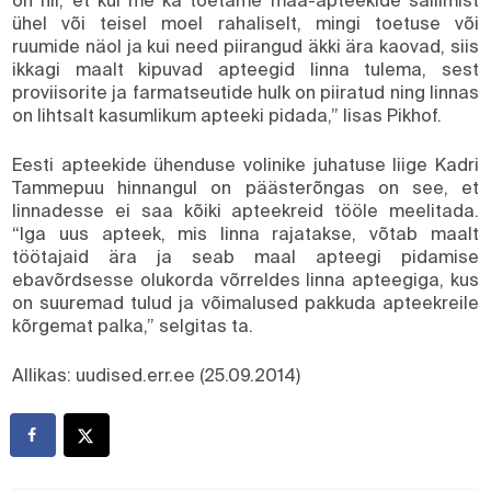
ühel või teisel moel rahaliselt, mingi toetuse või
ruumide näol ja kui need piirangud äkki ära kaovad, siis
ikkagi maalt kipuvad apteegid linna tulema, sest
proviisorite ja farmatseutide hulk on piiratud ning linnas
on lihtsalt kasumlikum apteeki pidada,” lisas Pikhof.
Eesti apteekide ühenduse volinike juhatuse liige Kadri
Tammepuu hinnangul on päästerõngas on see, et
linnadesse ei saa kõiki apteekreid tööle meelitada.
“Iga uus apteek, mis linna rajatakse, võtab maalt
töötajaid ära ja seab maal apteegi pidamise
ebavõrdsesse olukorda võrreldes linna apteegiga, kus
on suuremad tulud ja võimalused pakkuda apteekreile
kõrgemat palka,” selgitas ta.
Allikas: uudised.err.ee (25.09.2014)