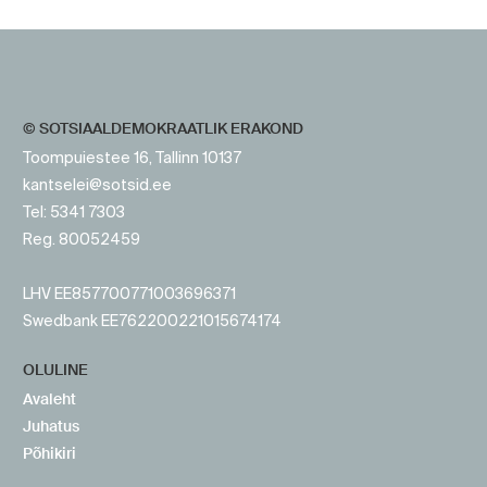
https://www.sotsid.ee/
© SOTSIAALDEMOKRAATLIK ERAKOND
Toompuiestee 16, Tallinn 10137
kantselei@sotsid.ee
Tel: 5341 7303
Reg. 80052459
LHV EE857700771003696371
Swedbank EE762200221015674174
OLULINE
Avaleht
Juhatus
Põhikiri