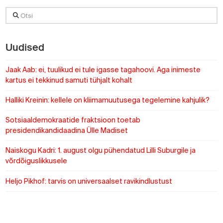
Otsi
Uudised
Jaak Aab: ei, tuulikud ei tule igasse tagahoovi. Aga inimeste
kartus ei tekkinud samuti tühjalt kohalt
Halliki Kreinin: kellele on kliimamuutusega tegelemine kahjulik?
Sotsiaaldemokraatide fraktsioon toetab
presidendikandidaadina Ülle Madiset
Naiskogu Kadri: 1. august olgu pühendatud Lilli Suburgile ja
võrdõiguslikkusele
Heljo Pikhof: tarvis on universaalset ravikindlustust
https://www.sotsid.ee/