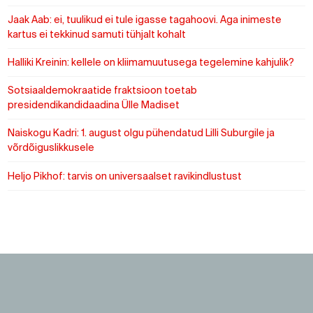
Jaak Aab: ei, tuulikud ei tule igasse tagahoovi. Aga inimeste
kartus ei tekkinud samuti tühjalt kohalt
Halliki Kreinin: kellele on kliimamuutusega tegelemine kahjulik?
Sotsiaaldemokraatide fraktsioon toetab
presidendikandidaadina Ülle Madiset
Naiskogu Kadri: 1. august olgu pühendatud Lilli Suburgile ja
võrdõiguslikkusele
Heljo Pikhof: tarvis on universaalset ravikindlustust
https://www.sotsid.ee/
https://www.sotsid.ee/