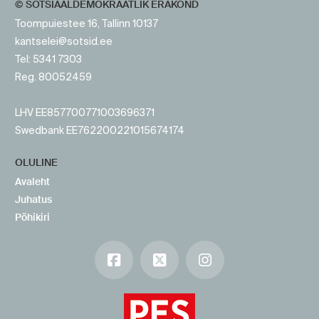
© SOTSIAALDEMOKRAATLIK ERAKOND
Toompuiestee 16, Tallinn 10137
kantselei@sotsid.ee
Tel: 5341 7303
Reg. 80052459
LHV EE857700771003696371
Swedbank EE762200221015674174
OLULINE
Avaleht
Juhatus
Põhikiri
Facebook
X
Instagram