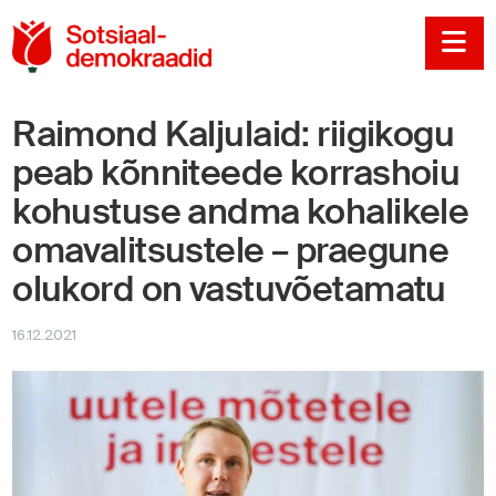
Sotsiaaldemokraadi
Na
Raimond Kaljulaid: riigikogu
peab kõnniteede korrashoiu
kohustuse andma kohalikele
omavalitsustele – praegune
olukord on vastuvõetamatu
16.12.2021