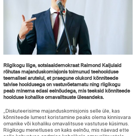
Riigikogu liige, sotsiaaldemokraat Raimond Kaljulaid
rõhutas majanduskomisjonis toimunud teehoolduse
teemalisel arutelul, et praegune olukord kõnniteede
talvise hooldusega on vastuvõetamatu ning riigikogu
peab minema edasi eelnõudega, mis teeksid kõnniteede
hoolduse kohalike omavalitsuste ülesandeks.
„Diskuteerisime majanduskomisjonis selle üle, kas
kõnniteede lumest koristamine peaks olema kinnisvara
omanike või kohaliku omavalitsuse vastutuse küsimus.
Riigikogu menetluses on kaks eelnõu, mis näevad ette