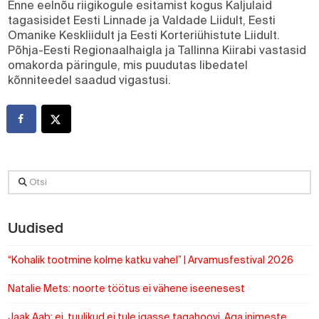
Enne eelnõu riigikogule esitamist kogus Kaljulaid
tagasisidet Eesti Linnade ja Valdade Liidult, Eesti
Omanike Keskliidult ja Eesti Korteriühistute Liidult.
Põhja-Eesti Regionaalhaigla ja Tallinna Kiirabi vastasid
omakorda päringule, mis puudutas libedatel
kõnniteedel saadud vigastusi.
Otsi
Uudised
“Kohalik tootmine kolme katku vahel” | Arvamusfestival 2026
Natalie Mets: noorte töötus ei vähene iseenesest
Jaak Aab: ei, tuulikud ei tule igasse tagahoovi. Aga inimeste