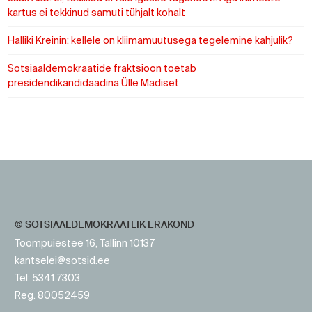
kartus ei tekkinud samuti tühjalt kohalt
Halliki Kreinin: kellele on kliimamuutusega tegelemine kahjulik?
Sotsiaaldemokraatide fraktsioon toetab
presidendikandidaadina Ülle Madiset
https://www.sotsid.ee/
https://www.sotsid.ee/
© SOTSIAALDEMOKRAATLIK ERAKOND
Toompuiestee 16, Tallinn 10137
kantselei@sotsid.ee
Tel: 5341 7303
Reg. 80052459