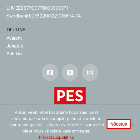
LHV EE857700771003696371
Swedbank EE762200221015674174
OLULINE
Avaleht
Juhatus
Põhikiri
Facebook
X
Instagram
Antud veebilehel kasutame küpsiseid, sest
soovime pakkuda kasutajale parimat veebilehe
Nõustun
kasutusmugavust. Jätkates veebilehe kasutamist
olete nõus küpsiste kasutamisega.
Privaatsuspoliitika