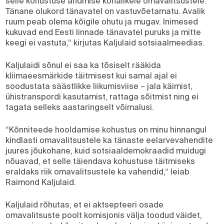
selle kohustuse andmise kohalikele omavalitsustele.
Tänane olukord tänavatel on vastuvõetamatu. Avalik
ruum peab olema kõigile ohutu ja mugav. Inimesed
kukuvad end Eesti linnade tänavatel puruks ja mitte
keegi ei vastuta,“ kirjutas Kaljulaid sotsiaalmeedias.
Kaljulaidi sõnul ei saa ka tõsiselt rääkida
kliimaeesmärkide täitmisest kui samal ajal ei
soodustata säästlikke liikumisviise – jala käimist,
ühistranspordi kasutamist, rattaga sõitmist ning ei
tagata selleks aastaringselt võimalusi.
“Kõnniteede hooldamise kohustus on minu hinnangul
kindlasti omavalitsustele ka tänaste eelarvevahendite
juures jõukohane, kuid sotsiaaldemokraadid muidugi
nõuavad, et selle täiendava kohustuse täitmiseks
eraldaks riik omavalitsustele ka vahendid,“ leiab
Raimond Kaljulaid.
Kaljulaid rõhutas, et ei aktsepteeri osade
omavalitsuste poolt komisjonis välja toodud väidet,