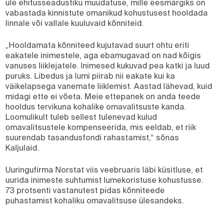
üle ehitusseadustiku muudatuse, mille eesmärgiks on
vabastada kinnistute omanikud kohustusest hooldada
linnale või vallale kuuluvaid kõnniteid.
„Hooldamata kõnniteed kujutavad suurt ohtu eriti
eakatele inimestele, aga ebamugavad on nad kõigis
vanuses liiklejatele. Inimesed kukuvad pea katki ja luud
puruks. Libedus ja lumi piirab nii eakate kui ka
väikelapsega vanemate liiklemist. Aastad lähevad, kuid
midagi ette ei võeta. Meie ettepanek on anda teede
hooldus tervikuna kohalike omavalitsuste kanda.
Loomulikult tuleb sellest tulenevad kulud
omavalitsustele kompenseerida, mis eeldab, et riik
suurendab tasandusfondi rahastamist,“ sõnas
Kaljulaid.
Uuringufirma Norstat viis veebruaris läbi küsitluse, et
uurida inimeste suhtumist lumekoristuse kohustusse.
73 protsenti vastanutest pidas kõnniteede
puhastamist kohaliku omavalitsuse ülesandeks.