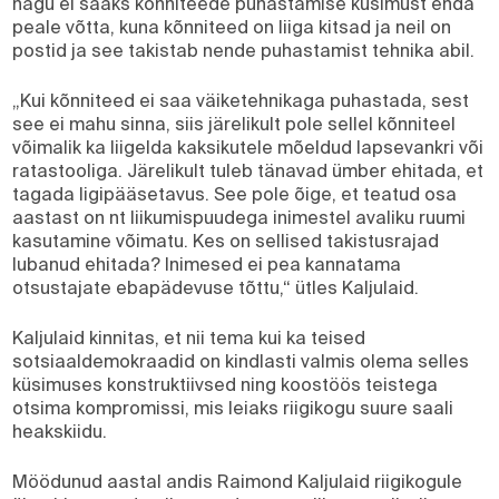
nagu ei saaks kõnniteede puhastamise küsimust enda
peale võtta, kuna kõnniteed on liiga kitsad ja neil on
postid ja see takistab nende puhastamist tehnika abil.
„Kui kõnniteed ei saa väiketehnikaga puhastada, sest
see ei mahu sinna, siis järelikult pole sellel kõnniteel
võimalik ka liigelda kaksikutele mõeldud lapsevankri või
ratastooliga. Järelikult tuleb tänavad ümber ehitada, et
tagada ligipääsetavus. See pole õige, et teatud osa
aastast on nt liikumispuudega inimestel avaliku ruumi
kasutamine võimatu. Kes on sellised takistusrajad
lubanud ehitada? Inimesed ei pea kannatama
otsustajate ebapädevuse tõttu,“ ütles Kaljulaid.
Kaljulaid kinnitas, et nii tema kui ka teised
sotsiaaldemokraadid on kindlasti valmis olema selles
küsimuses konstruktiivsed ning koostöös teistega
otsima kompromissi, mis leiaks riigikogu suure saali
heakskiidu.
Möödunud aastal andis Raimond Kaljulaid riigikogule