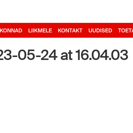
adid
RKONNAD
LIIKMELE
KONTAKT
UUDISED
TOET
3-05-24 at 16.04.03