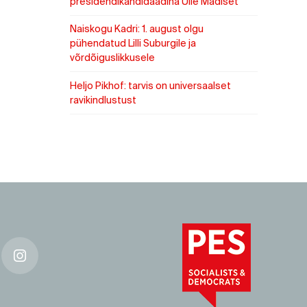
presidendikandidaadina Ülle Madiset
Naiskogu Kadri: 1. august olgu
pühendatud Lilli Suburgile ja
võrdõiguslikkusele
Heljo Pikhof: tarvis on universaalset
ravikindlustust
k
Instagram