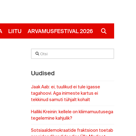
A
LIITU
ARVAMUSFESTIVAL 2026
RUS
Otsi
Uudised
Jaak Aab: ei, tuulikud ei tule igasse
tagahoovi. Aga inimeste kartus ei
tekkinud samuti tühjalt kohalt
Halliki Kreinin: kellele on kliimamuutusega
tegelemine kahjulik?
Sotsiaaldemokraatide fraktsioon toetab