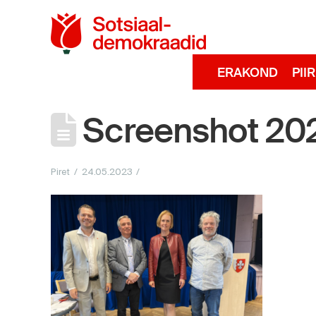
Sotsiaaldemokra
ERAKOND
PII
Screenshot 202
Piret
24.05.2023