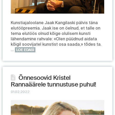
Kunstiajaloolane Jaak Kangilaski pälvis täna
elutööpreemia. Jaak ise on öelnud, et talle on
tema elutöös olnud kõige olulisem kunsti
lähendamine rahvale: «Olen püüdnud aidata
kõigil soovijatel kunstist osa saada,» tõdes ta.
…
LOE EDASI
Õnnesoovid Kristel
Rannaäärele tunnustuse puhul!
01.02.2022