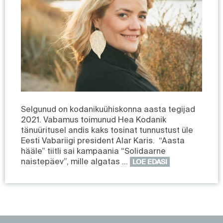
Selgunud on kodanikuühiskonna aasta tegijad
2021. Vabamus toimunud Hea Kodanik
tänuüritusel andis kaks tosinat tunnustust üle
Eesti Vabariigi president Alar Karis. “Aasta
hääle” tiitli sai kampaania “Solidaarne
naistepäev”, mille algatas …
LOE EDASI
https://www.sotsid.ee/
https://www.sotsid.ee/