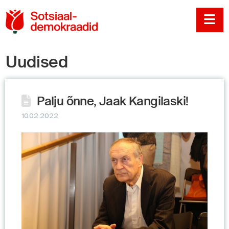
Sotsiaaldemokraadi
Na
Uudised
Palju õnne, Jaak Kangilaski!
10.02.2022