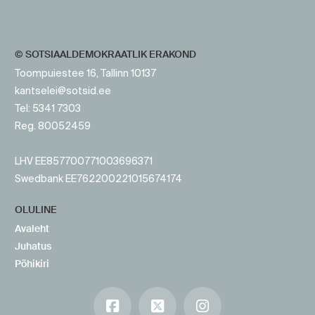
© SOTSIAALDEMOKRAATLIK ERAKOND
Toompuiestee 16, Tallinn 10137
kantselei@sotsid.ee
Tel: 5341 7303
Reg. 80052459
LHV EE857700771003696371
Swedbank EE762200221015674174
OLULINE
Avaleht
Juhatus
Põhikiri