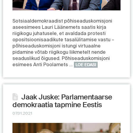
Sotsiaaldemokraadist põhiseaduskomisjoni
aseesimees Lauri Läänemets saatis kirja
riigikogu juhatusele, et avaldada protesti
opositsioonisaadikute tasalülitamise vastu –
põhiseaduskomisjoni istungi virtuaalne
pidamine võtab riigikogu liikmetelt nende
seaduslikud õigused. Põhiseaduskomisjoni
esimees Anti Poolamets …
LOE EDASI
Jaak Juske: Parlamentaarse
demokraatia tapmine Eestis
07.01.2021