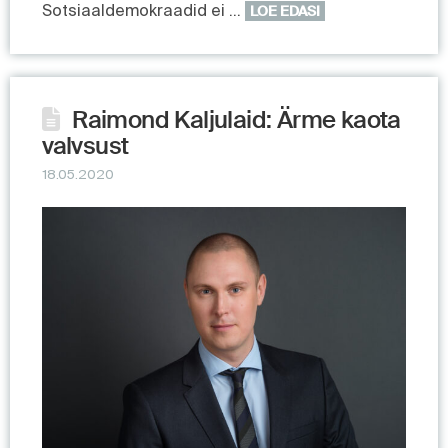
Sotsiaaldemokraadid ei …
LOE EDASI
Raimond Kaljulaid: Ärme kaota
valvsust
18.05.2020