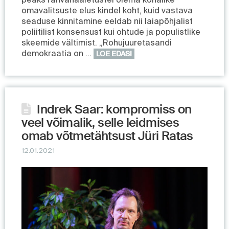
omavalitsuste elus kindel koht, kuid vastava
seaduse kinnitamine eeldab nii laiapõhjalist
poliitilist konsensust kui ohtude ja populistlike
skeemide vältimist. „Rohujuuretasandi
demokraatia on …
LOE EDASI
Indrek Saar: kompromiss on
veel võimalik, selle leidmises
omab võtmetähtsust Jüri Ratas
12.01.2021