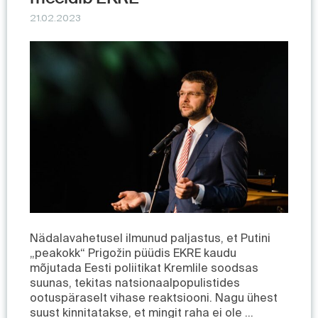
21.02.2023
Nädalavahetusel ilmunud paljastus, et Putini
„peakokk“ Prigožin püüdis EKRE kaudu
mõjutada Eesti poliitikat Kremlile soodsas
suunas, tekitas natsionaalpopulistides
ootuspäraselt vihase reaktsiooni. Nagu ühest
suust kinnitatakse, et mingit raha ei ole …