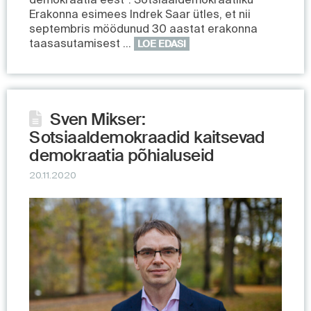
Erakonna esimees Indrek Saar ütles, et nii
septembris möödunud 30 aastat erakonna
taasasutamisest …
LOE EDASI
Sven Mikser:
Sotsiaaldemokraadid kaitsevad
demokraatia põhialuseid
20.11.2020