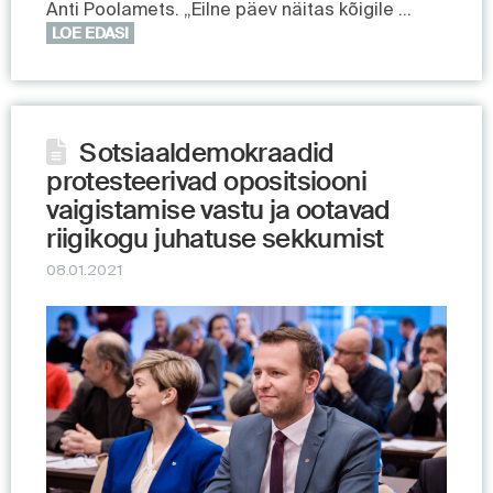
Anti Poolamets. „Eilne päev näitas kõigile …
LOE EDASI
Sotsiaaldemokraadid
protesteerivad opositsiooni
vaigistamise vastu ja ootavad
riigikogu juhatuse sekkumist
08.01.2021