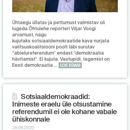
Ühtaegu üllatav ja pettumust valmistav oli
lugeda Õhtulehe reporteri Viljar Voogi
arvamust, nagu
kujutaks sotsiaaldemokraatide kava nurjata
valitsuskoalitsiooni poolt läbi surutav
“abielureferendum” endast “demokraatia
hävitamist”. Ei kujuta. Vastupidi, tegemist on
Eesti demokraatia …
LOE EDASI
Sotsiaaldemokraadid:
Inimeste eraelu üle otsustamine
referendumil ei ole kohane vabale
ühiskonnale
26.09.2020