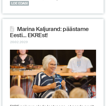
LOE EDASI
Marina Kaljurand: päästame
Eesti… EKREst!
20.02.2023