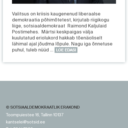
Valitsus on kriisis kaugenenud liberaalse
demokraatia põhimõtetest, kirjutab riigikogu
liige, sotsiaaldemokraat Raimond Kaljulaid
Postimehes. Märtsi keskpaigas välja
kuulutatud eriolukord hakkab tõenäoliselt
lähimal ajal jõudma lõpule. Nagu iga õnnetuse
puhul, tuleb nüüd …
LOE EDASI
https://www.sotsid.ee/
https://www.sotsid.ee/
© SOTSIAALDEMOKRAATLIK ERAKOND
Toompuiestee 16, Tallinn 10137
kantselei@sotsid.ee