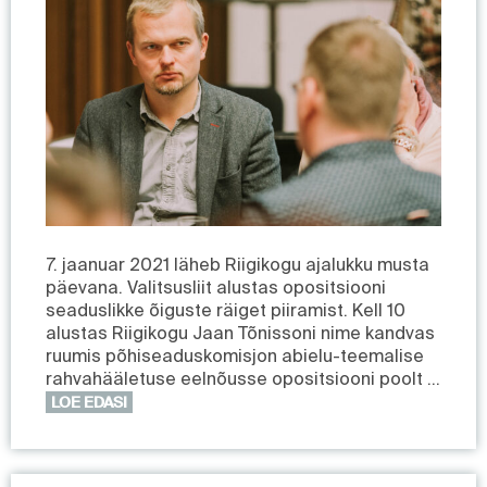
7. jaanuar 2021 läheb Riigikogu ajalukku musta
päevana. Valitsusliit alustas opositsiooni
seaduslikke õiguste räiget piiramist. Kell 10
alustas Riigikogu Jaan Tõnissoni nime kandvas
ruumis põhiseaduskomisjon abielu-teemalise
rahvahääletuse eelnõusse opositsiooni poolt …
LOE EDASI