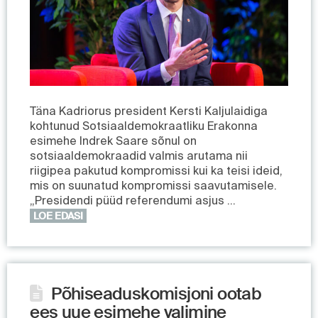
Täna Kadriorus president Kersti Kaljulaidiga
kohtunud Sotsiaaldemokraatliku Erakonna
esimehe Indrek Saare sõnul on
sotsiaaldemokraadid valmis arutama nii
riigipea pakutud kompromissi kui ka teisi ideid,
mis on suunatud kompromissi saavutamisele.
„Presidendi püüd referendumi asjus …
LOE EDASI
Põhiseaduskomisjoni ootab
ees uue esimehe valimine