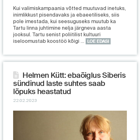
Kui valimiskampaania võtted muutuvad inetuks,
inimlikkust pisendavaks ja ebaeetiliseks, siis
pole imestada, kui seesuguseks muutub ka
Tartu linna juhtimine nelja järgneva aasta
jooksul. Tartu senist poliitilist kultuuri
iseloomustab koostöö kõigi …
LOE EDASI
Helmen Kütt: ebaõiglus Siberis
sündinud laste suhtes saab
lõpuks heastatud
22.02.2023