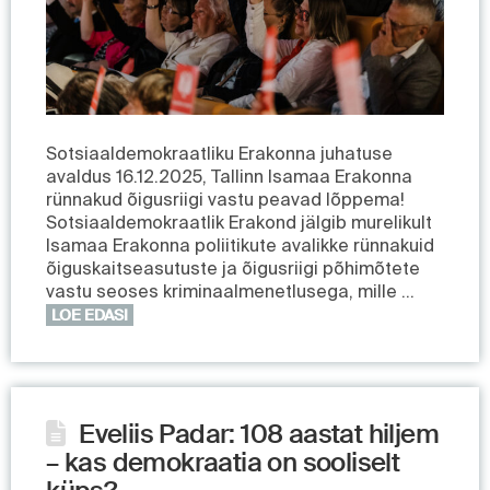
Sotsiaaldemokraatliku Erakonna juhatuse
avaldus 16.12.2025, Tallinn Isamaa Erakonna
rünnakud õigusriigi vastu peavad lõppema!
Sotsiaaldemokraatlik Erakond jälgib murelikult
Isamaa Erakonna poliitikute avalikke rünnakuid
õiguskaitseasutuste ja õigusriigi põhimõtete
vastu seoses kriminaalmenetlusega, mille …
LOE EDASI
Eveliis Padar: 108 aastat hiljem
– kas demokraatia on sooliselt