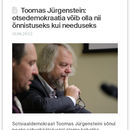
Toomas Jürgenstein:
otsedemokraatia võib olla nii
õnnistuseks kui needuseks
13.09.2022
Sotsiaaldemokraat Toomas Jürgensteini sõnul
peaks rahvahääletustel olema kohalike