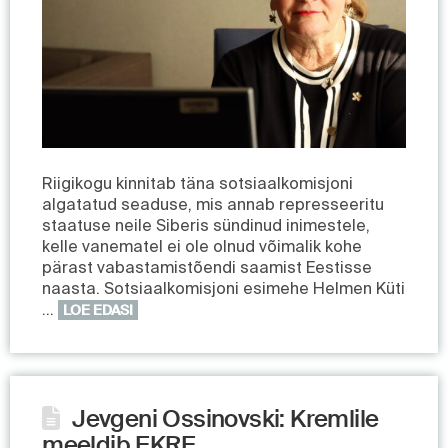
Riigikogu kinnitab täna sotsiaalkomisjoni
algatatud seaduse, mis annab represseeritu
staatuse neile Siberis sündinud inimestele,
kelle vanematel ei ole olnud võimalik kohe
pärast vabastamistõendi saamist Eestisse
naasta. Sotsiaalkomisjoni esimehe Helmen Küti
…
LOE EDASI
Jevgeni Ossinovski: Kremlile
meeldib EKRE