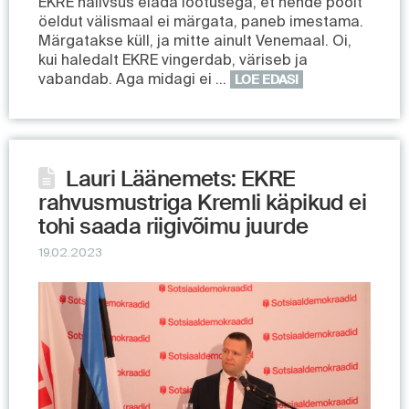
EKRE naiivsus elada lootusega, et nende poolt
öeldut välismaal ei märgata, paneb imestama.
Märgatakse küll, ja mitte ainult Venemaal. Oi,
kui haledalt EKRE vingerdab, väriseb ja
vabandab. Aga midagi ei …
LOE EDASI
Lauri Läänemets: EKRE
rahvusmustriga Kremli käpikud ei
tohi saada riigivõimu juurde
19.02.2023