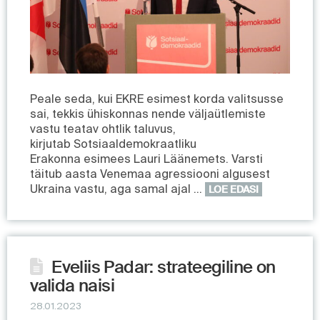
Peale seda, kui EKRE esimest korda valitsusse
sai, tekkis ühiskonnas nende väljaütlemiste
vastu teatav ohtlik taluvus,
kirjutab Sotsiaaldemokraatliku
Erakonna esimees Lauri Läänemets. Varsti
täitub aasta Venemaa agressiooni algusest
Ukraina vastu, aga samal ajal …
LOE EDASI
Eveliis Padar: strateegiline on
valida naisi
28.01.2023