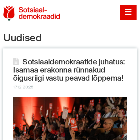
Sotsiaaldemokraadi
Na
Uudised
Sotsiaaldemokraatide juhatus:
Isamaa erakonna rünnakud
õigusriigi vastu peavad lõppema!
17.12.2025