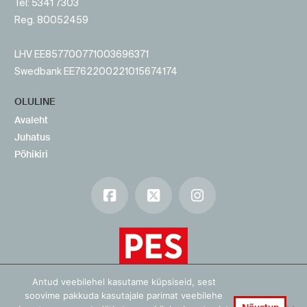
Tel: 5341 7303
Reg. 80052459
LHV EE857700771003696371
Swedbank EE762200221015674174
OLULINE
Avaleht
Juhatus
Põhikiri
Facebook
X
Instagram
Antud veebilehel kasutame küpsiseid, sest
soovime pakkuda kasutajale parimat veebilehe