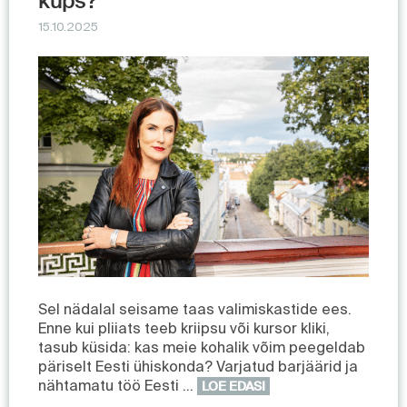
küps?
15.10.2025
Sel nädalal seisame taas valimiskastide ees.
Enne kui pliiats teeb kriipsu või kursor kliki,
tasub küsida: kas meie kohalik võim peegeldab
päriselt Eesti ühiskonda? Varjatud barjäärid ja
nähtamatu töö Eesti …
LOE EDASI