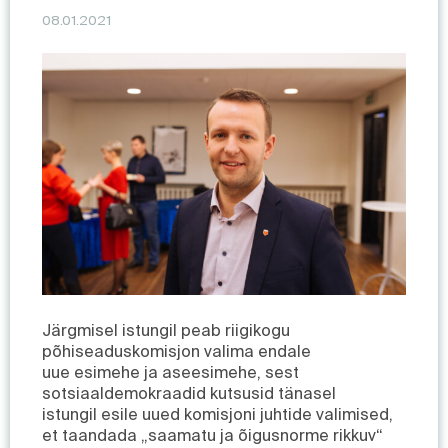
08.01.2021
Järgmisel istungil peab riigikogu
põhiseaduskomisjon valima endale
uue esimehe ja aseesimehe, sest
sotsiaaldemokraadid kutsusid tänasel
istungil esile uued komisjoni juhtide valimised,
et taandada „saamatu ja õigusnorme rikkuv“