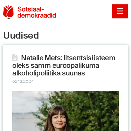
Sotsiaaldemokraadi
Na
Uudised
Natalie Mets: litsentsisüsteem
oleks samm euroopalikuma
alkoholipoliitika suunas
02.12.2024