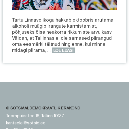
Tartu Linnavolikogu hakkab oktoobris arutama
alkoholi müügipiirangute karmistamist,
põhjuseks öise heakorra rikkumiste arvu kasv.
Väidan, et Tallinnas ei ole sarnased piirangud
oma eesmärki täitnud ning enne, kui minna
midagi piirama, …
LOE EDASI
https://www.sotsid.ee/
https://www.sotsid.ee/
© SOTSIAALDEMOKRAATLIK ERAKOND
Toompuiestee 16, Tallinn 10137
kantselei@sotsid.ee