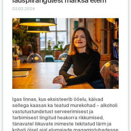
lauspiirangutest märksa etem
02.02.2024
Igas linnas, kus eksisteerib ööelu, käivad
sellega kaasas ka teatud murekohad – alkoholi
vastutustundetust serveerimisest ja
tarbimisest tingitud heakorra rikkumised,
tänavatel liikuvate inimeste tekitatud lärm ja
kohati öisel ajal elumajade magamistubadesse