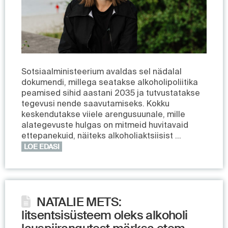
Sotsiaalministeerium avaldas sel nädalal
dokumendi, millega seatakse alkoholipoliitika
peamised sihid aastani 2035 ja tutvustatakse
tegevusi nende saavutamiseks. Kokku
keskendutakse viiele arengusuunale, mille
alategevuste hulgas on mitmeid huvitavaid
ettepanekuid, näiteks alkoholiaktsiisist …
LOE EDASI
NATALIE METS:
litsentsisüsteem oleks alkoholi