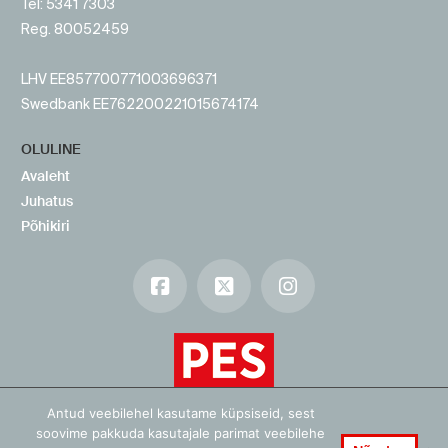
Tel: 5341 7303
Reg. 80052459
LHV EE857700771003696371
Swedbank EE762200221015674174
OLULINE
Avaleht
Juhatus
Põhikiri
Facebook
X
Instagram
Antud veebilehel kasutame küpsiseid, sest
soovime pakkuda kasutajale parimat veebilehe