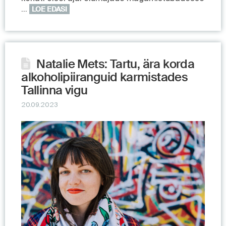
…
LOE EDASI
Natalie Mets: Tartu, ära korda
alkoholipiiranguid karmistades
Tallinna vigu
20.09.2023