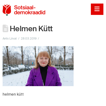
Sotsiaaldemokraadi
Na
Helmen Kütt
Ants Liivat
28.03.2019
helmen kütt