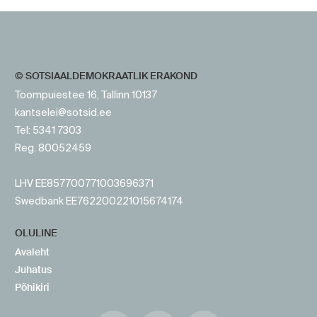
https://www.sotsid.ee/
© SOTSIAALDEMOKRAATLIK ERAKOND
Toompuiestee 16, Tallinn 10137
kantselei@sotsid.ee
Tel: 5341 7303
Reg. 80052459
LHV EE857700771003696371
Swedbank EE762200221015674174
OLULINE
Avaleht
Juhatus
Põhikiri