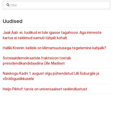
Otsi
Uudised
Jaak Aab: ei, tuulikud ei tule igasse tagahoovi. Aga inimeste
kartus ei tekkinud samuti tühjalt kohalt
Halliki Kreinin: kellele on kliimamuutusega tegelemine kahjulik?
Sotsiaaldemokraatide fraktsioon toetab
presidendikandidaadina Ülle Madiset
Naiskogu Kadri: 1. august olgu pühendatud Lilli Suburgile ja
võrdõiguslikkusele
Heljo Pikhof: tarvis on universaalset ravikindlustust
https://www.sotsid.ee/