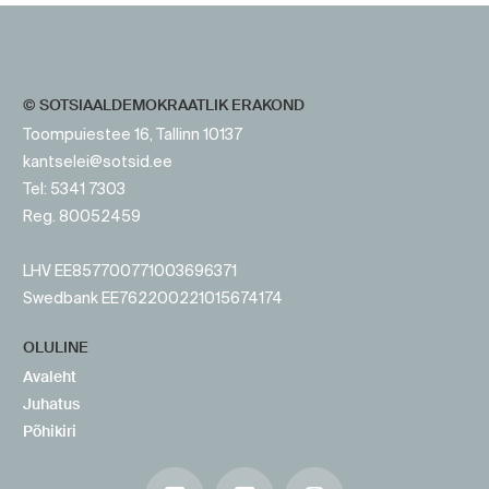
© SOTSIAALDEMOKRAATLIK ERAKOND
Toompuiestee 16, Tallinn 10137
kantselei@sotsid.ee
Tel: 5341 7303
Reg. 80052459
LHV EE857700771003696371
Swedbank EE762200221015674174
OLULINE
Avaleht
Juhatus
Põhikiri