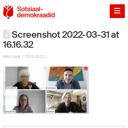
Sotsiaaldemokraadi
Na
Screenshot 2022-03-31 at
16.16.32
Ants Liivat
31.03.2022