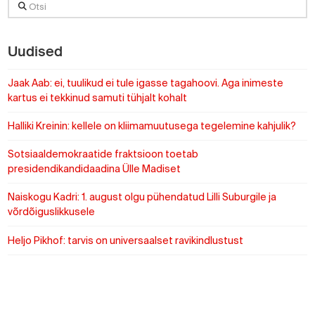
Otsi
Uudised
Jaak Aab: ei, tuulikud ei tule igasse tagahoovi. Aga inimeste
kartus ei tekkinud samuti tühjalt kohalt
Halliki Kreinin: kellele on kliimamuutusega tegelemine kahjulik?
Sotsiaaldemokraatide fraktsioon toetab
presidendikandidaadina Ülle Madiset
Naiskogu Kadri: 1. august olgu pühendatud Lilli Suburgile ja
võrdõiguslikkusele
Heljo Pikhof: tarvis on universaalset ravikindlustust
https://www.sotsid.ee/
https://www.sotsid.ee/