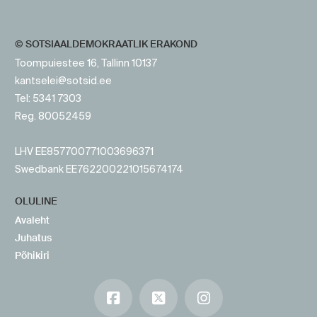
© SOTSIAALDEMOKRAATLIK ERAKOND
Toompuiestee 16, Tallinn 10137
kantselei@sotsid.ee
Tel: 5341 7303
Reg. 80052459
LHV EE857700771003696371
Swedbank EE762200221015674174
OLULINE
Avaleht
Juhatus
Põhikiri