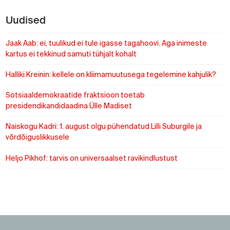
Uudised
Jaak Aab: ei, tuulikud ei tule igasse tagahoovi. Aga inimeste
kartus ei tekkinud samuti tühjalt kohalt
Halliki Kreinin: kellele on kliimamuutusega tegelemine kahjulik?
Sotsiaaldemokraatide fraktsioon toetab
presidendikandidaadina Ülle Madiset
Naiskogu Kadri: 1. august olgu pühendatud Lilli Suburgile ja
võrdõiguslikkusele
Heljo Pikhof: tarvis on universaalset ravikindlustust
https://www.sotsid.ee/
https://www.sotsid.ee/