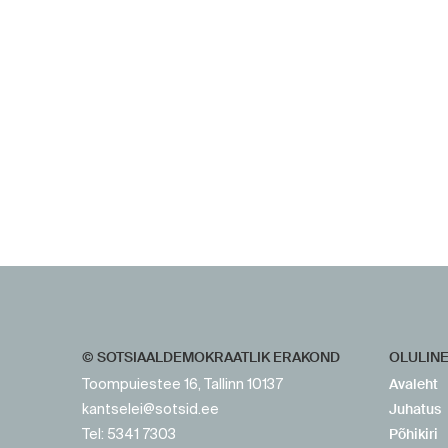
https://www.sotsid.ee/
https://www.sotsid.ee/
© SOTSIAALDEMOKRAATLIK ERAKOND
OLULIN
Avaleht
Toompuiestee 16, Tallinn 10137
Juhatus
kantselei@sotsid.ee
Põhikiri
Tel: 5341 7303