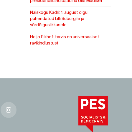
presidendikandidaadina Ülle Madiset
Naiskogu Kadri: 1. august olgu
pühendatud Lilli Suburgile ja
võrdõiguslikkusele
Heljo Pikhof: tarvis on universaalset
ravikindlustust
k
Instagram