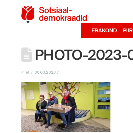
Sotsiaaldemokra
ERAKOND
PII
PHOTO-2023-0
Piret
08.03.2023