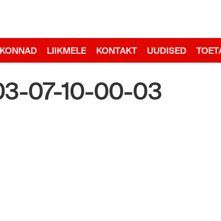
adid
RKONNAD
LIIKMELE
KONTAKT
UUDISED
TOET
3-07-10-00-03