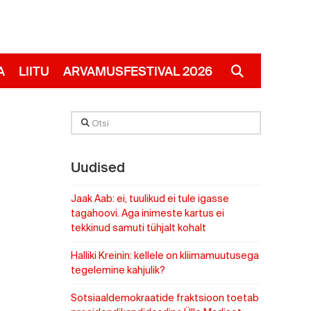
A
LIITU
ARVAMUSFESTIVAL 2026
RUS
Otsi
Uudised
Jaak Aab: ei, tuulikud ei tule igasse
tagahoovi. Aga inimeste kartus ei
tekkinud samuti tühjalt kohalt
Halliki Kreinin: kellele on kliimamuutusega
tegelemine kahjulik?
Sotsiaaldemokraatide fraktsioon toetab