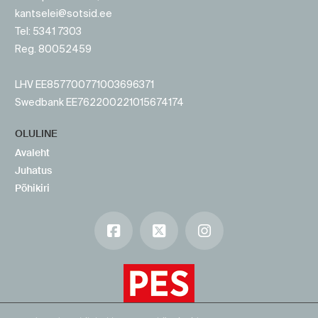
kantselei@sotsid.ee
Tel: 5341 7303
Reg. 80052459
LHV EE857700771003696371
Swedbank EE762200221015674174
OLULINE
Avaleht
Juhatus
Põhikiri
Facebook
X
Instagram