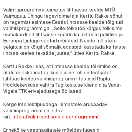
Valimisprogrammi toimetas lihtsasse keelde MTÜ
Vaimupuu. Ühingu tegevtoimetaja Kerttu Rakke sõnul
on tegemist esimese Eestis lihtsasse keelde tõlgitud
valimisprogrammiga. „Selle tõlketöö käigus tõlkisime
esmakordselt lihtsasse keelde ka mitmeid poliitika ja
Euroopa Liiduga seotud mõisteid. Nende mõistete
selgitusi on kõigil võimalik edaspidi kasutada ka teiste
lihtsas keeles tekstide juures,“ ütles Kerttu Rakke.
Kerttu Rakke lisas, et lihtsasse keelde tõlkimine on
alati meeskonnatöö, kus oluline roll on testijatel.
Lihtsas keeles valimisprogrammi testisid Rapla
Hooldekeskuse Vahtra Tugikeskuse kliendid ja Vana-
Vigala TTK erivajadusega õpilased.
Kerge intellektipuudega inimestele arusaadav
valimisprogramm on leitav
siit:
https://valimised.sotsid.ee/
programm/
Ennekõike vaegnägijatele mõeldes lugesid