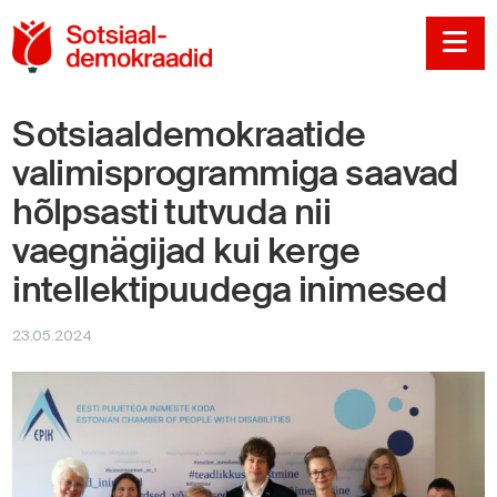
Sotsiaaldemokraadi
Na
Sotsiaaldemokraatide
valimisprogrammiga saavad
hõlpsasti tutvuda nii
vaegnägijad kui kerge
intellektipuudega inimesed
23.05.2024