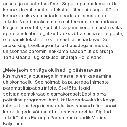
ausust ja ausat otsekõnet. Sageli aga puutume kokku
keerukate väljendite ja tekstide ülesehitusega. Kõige
keerukamaks võib pidada seaduste ja määruste
tekste. Need peaksid olema ühtemoodi arusaadavad
kõigile inimestele, kuid tihti vajame nende mõistmiseks
spetsialisti abi. Tegelikult võiks võtta suuna selle poole,
et enamik tekste oleks lihtsasti arusaadavad. See
aitaks kõigil, eelkõige intellektipuudega inimestel,
ühiskonnas paremini hakkama saada,“ ütles arst ja
Tartu Maarja Tugikeskuse juhataja Helle Känd.
„Meie jaoks on väga olulised ligipääsetavuse
küsimused ja
puuetega inimeste laiem kaasamine
ühiskonnaellu. See hõlmab ka puuetega inimeste
paremat ligipääsu infole. Seetõttu tegid
sotsiaaldemokraadid esmakordselt Eestis oma
poliitilise programmi hästi kättesaadavaks ka kerge
intellektipuudega inimestele, kes saavad nüüd soovi
korral lugeda või kuulata lihtsasse keelde tõlgitud
teksti,“ ütles Euroopa Parlamendi saadik Marina
Kaljurand.