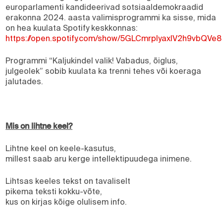
europarlamenti kandideerivad sotsiaaldemokraadid
erakonna 2024. aasta valimisprogrammi ka sisse, mida
on hea kuulata Spotify keskkonnas:
https://open.spotify.com/show/5GLCmrpIyaxIV2h9vbQVe8
Programmi “Kaljukindel valik! Vabadus, õiglus,
julgeolek” sobib kuulata ka trenni tehes või koeraga
jalutades.
Mis on lihtne keel?
Lihtne keel on keele-kasutus,
millest saab aru kerge intellektipuudega inimene.
Lihtsas keeles tekst on tavaliselt
pikema teksti kokku-võte,
kus on kirjas kõige olulisem info.