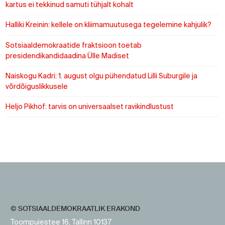
kartus ei tekkinud samuti tühjalt kohalt
Halliki Kreinin: kellele on kliimamuutusega tegelemine kahjulik?
Sotsiaaldemokraatide fraktsioon toetab
presidendikandidaadina Ülle Madiset
Naiskogu Kadri: 1. august olgu pühendatud Lilli Suburgile ja
võrdõiguslikkusele
Heljo Pikhof: tarvis on universaalset ravikindlustust
https://www.sotsid.ee/
https://www.sotsid.ee/
© SOTSIAALDEMOKRAATLIK ERAKOND
Toompuiestee 16, Tallinn 10137