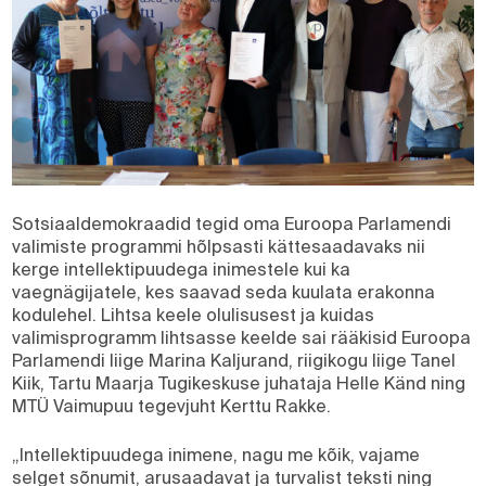
Sotsiaaldemokraadid tegid oma Euroopa Parlamendi
valimiste programmi hõlpsasti kättesaadavaks nii
kerge intellektipuudega inimestele kui ka
vaegnägijatele, kes saavad seda kuulata erakonna
kodulehel. Lihtsa keele olulisusest ja kuidas
valimisprogramm lihtsasse keelde sai rääkisid Euroopa
Parlamendi liige Marina Kaljurand, riigikogu liige Tanel
Kiik, Tartu Maarja Tugikeskuse juhataja Helle Känd ning
MTÜ Vaimupuu tegevjuht Kerttu Rakke.
„Intellektipuudega inimene, nagu me kõik, vajame
selget sõnumit, arusaadavat ja turvalist teksti ning