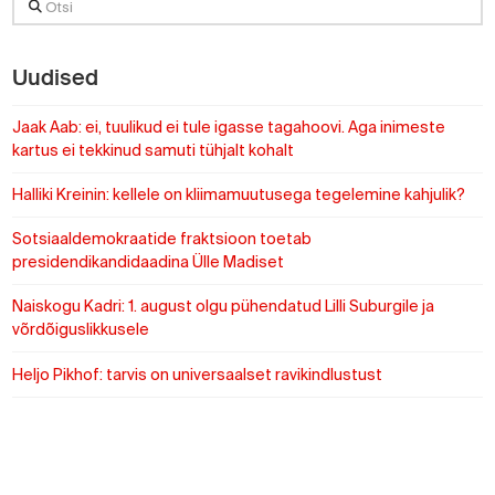
Uudised
Jaak Aab: ei, tuulikud ei tule igasse tagahoovi. Aga inimeste
kartus ei tekkinud samuti tühjalt kohalt
Halliki Kreinin: kellele on kliimamuutusega tegelemine kahjulik?
Sotsiaaldemokraatide fraktsioon toetab
presidendikandidaadina Ülle Madiset
Naiskogu Kadri: 1. august olgu pühendatud Lilli Suburgile ja
võrdõiguslikkusele
Heljo Pikhof: tarvis on universaalset ravikindlustust
https://www.sotsid.ee/
https://www.sotsid.ee/