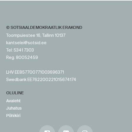
© SOTSIAALDEMOKRAATLIK ERAKOND
Toompuiestee 16, Tallinn 10137
kantselei@sotsid.ee
Tel: 5341 7303
Reg. 80052459
LHV EE857700771003696371
Swedbank EE762200221015674174
OLULINE
Avaleht
Juhatus
Põhikiri