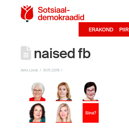
Sotsiaaldemokra
ERAKOND
PII
naised fb
Ants Liivat
30.11.2018