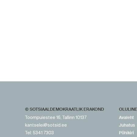
https://www.sotsid.ee/
https://www.sotsid.ee/
© SOTSIAALDEMOKRAATLIK ERAKOND
OLULIN
Avaleht
Toompuiestee 16, Tallinn 10137
Juhatus
kantselei@sotsid.ee
Põhikiri
Tel: 5341 7303