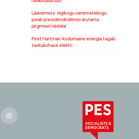
ravikindlustust
Läänemets: riigikogu vanematekogu
peab presidendivalimisi arutama
järgmisel nädalal
Piret Hartman: kodumaine energia tagab
taskukohase elektri
k
Instagram