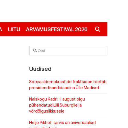
A
LIITU
ARVAMUSFESTIVAL 2026
RUS
Otsi
Uudised
Sotsiaaldemokraatide fraktsioon toetab
presidendikandidaadina Ülle Madiset
Naiskogu Kadri: 1. august olgu
pühendatud Lilli Suburgile ja
võrdõiguslikkusele
Heljo Pikhof: tarvis on universaalset